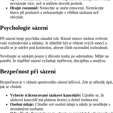
nevsázejte více, než si můžete dovolit prohrát.
Hrajte rozumně:
Nenechte se unést emocemi. Neztrácejte
hlavu při prohrách a nehazardujte s většími sázkami než
obvykle.
Psychologie sázení
Při sázení hraje psychika zásadní roli. Různé emoce mohou ovlivnit
vaše rozhodování a nátlaky. Je důležité být si vědom svých emocí a
snažit se je udržet pod kontrolou, abyste činili racionální rozhodnutí.
Nevěnujte se sázkám pouze z důvodu touhy po adrenalinu. Mějte na
paměti, že úspěšné sázení vyžaduje trpělivost, disciplínu a analýzu.
Bezpečnost při sázení
Bezpečnost je v oblasti sportovního sázení klíčová. Zde je několik tipů,
jak se chránit:
Vyberte si licencované sázkové kanceláře:
Ujistěte se, že
sázková kancelář má platnou licenci a dobré hodnocení.
Osobní údaje:
Chraňte své osobní údaje a nikdy je nesdílejte s
neznámými osobami.