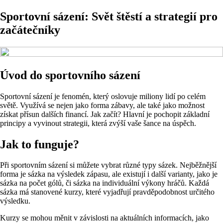
Sportovní sázení: Svět štěstí a strategií pro
začátečníky
Úvod do sportovního sázení
Sportovní sázení je fenomén, který oslovuje miliony lidí po celém
světě. Využívá se nejen jako forma zábavy, ale také jako možnost
získat přísun dalších financí. Jak začít? Hlavní je pochopit základní
principy a vyvinout strategii, která zvýší vaše šance na úspěch.
Jak to funguje?
Při sportovním sázení si můžete vybrat různé typy sázek. Nejběžnější
forma je sázka na výsledek zápasu, ale existují i další varianty, jako je
sázka na počet gólů, či sázka na individuální výkony hráčů. Každá
sázka má stanovené kurzy, které vyjadřují pravděpodobnost určitého
výsledku.
Kurzy se mohou měnit v závislosti na aktuálních informacích, jako