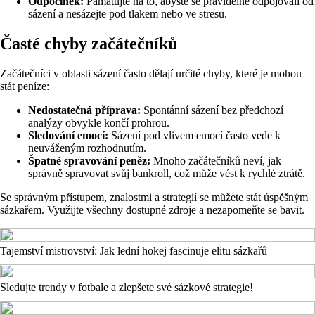
Odpočinek:
Pamatujte na to, abyste se pravidelně odpojovali od
sázení a nesázejte pod tlakem nebo ve stresu.
Časté chyby začátečníků
Začátečníci v oblasti sázení často dělají určité chyby, které je mohou
stát peníze:
Nedostatečná příprava:
Spontánní sázení bez předchozí
analýzy obvykle končí prohrou.
Sledování emocí:
Sázení pod vlivem emocí často vede k
neuváženým rozhodnutím.
Špatné spravování peněz:
Mnoho začátečníků neví, jak
správně spravovat svůj bankroll, což může vést k rychlé ztrátě.
Se správným přístupem, znalostmi a strategií se můžete stát úspěšným
sázkařem. Využijte všechny dostupné zdroje a nezapomeňte se bavit.
Tajemství mistrovství: Jak lední hokej fascinuje elitu sázkařů
Sledujte trendy v fotbale a zlepšete své sázkové strategie!