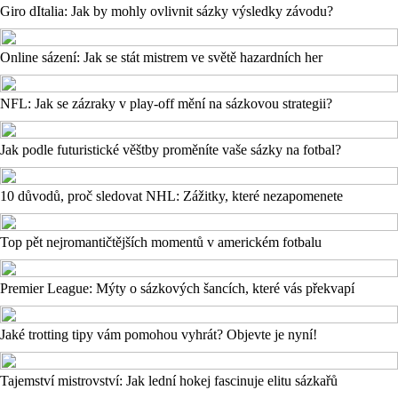
Giro dItalia: Jak by mohly ovlivnit sázky výsledky závodu?
Online sázení: Jak se stát mistrem ve světě hazardních her
NFL: Jak se zázraky v play-off mění na sázkovou strategii?
Jak podle futuristické věštby proměníte vaše sázky na fotbal?
10 důvodů, proč sledovat NHL: Zážitky, které nezapomenete
Top pět nejromantičtějších momentů v americkém fotbalu
Premier League: Mýty o sázkových šancích, které vás překvapí
Jaké trotting tipy vám pomohou vyhrát? Objevte je nyní!
Tajemství mistrovství: Jak lední hokej fascinuje elitu sázkařů