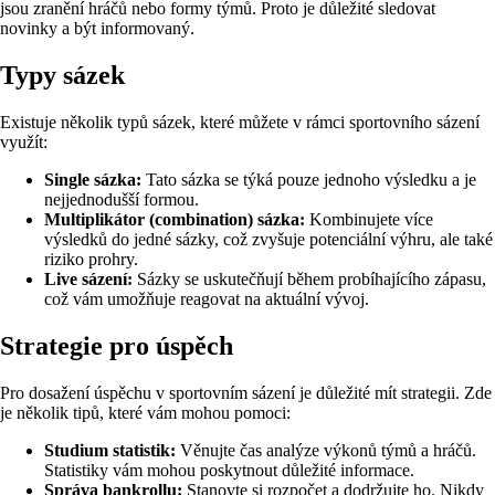
jsou zranění hráčů nebo formy týmů. Proto je důležité sledovat
novinky a být informovaný.
Typy sázek
Existuje několik typů sázek, které můžete v rámci sportovního sázení
využít:
Single sázka:
Tato sázka se týká pouze jednoho výsledku a je
nejjednodušší formou.
Multiplikátor (combination) sázka:
Kombinujete více
výsledků do jedné sázky, což zvyšuje potenciální výhru, ale také
riziko prohry.
Live sázení:
Sázky se uskutečňují během probíhajícího zápasu,
což vám umožňuje reagovat na aktuální vývoj.
Strategie pro úspěch
Pro dosažení úspěchu v sportovním sázení je důležité mít strategii. Zde
je několik tipů, které vám mohou pomoci:
Studium statistik:
Věnujte čas analýze výkonů týmů a hráčů.
Statistiky vám mohou poskytnout důležité informace.
Správa bankrollu:
Stanovte si rozpočet a dodržujte ho. Nikdy