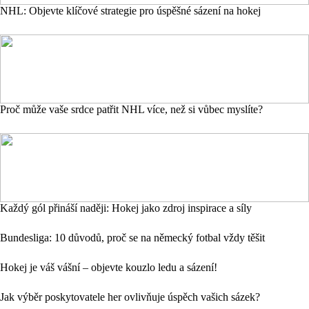
NHL: Objevte klíčové strategie pro úspěšné sázení na hokej
Proč může vaše srdce patřit NHL více, než si vůbec myslíte?
Každý gól přináší naději: Hokej jako zdroj inspirace a síly
Bundesliga: 10 důvodů, proč se na německý fotbal vždy těšit
Hokej je váš vášní – objevte kouzlo ledu a sázení!
Jak výběr poskytovatele her ovlivňuje úspěch vašich sázek?