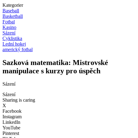
Kategorier
Baseball
Basketball
Fotbal
Kasino
Sázení
Cyklistika
Lední hokej
americký fotbal
Sazková matematika: Mistrovské
manipulace s kurzy pro úspěch
Sázení
Sázení
Sharing is caring
X
Facebook
Instagram
LinkedIn
YouTube
Pinterest