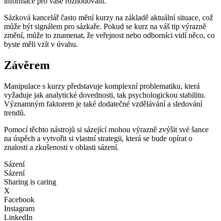
informace pro vaše rozhodování.
Sázková kancelář často mění kurzy na základě aktuální situace, což
může být signálem pro sázkaře. Pokud se kurz na váš tip výrazně
změní, může to znamenat, že veřejnost nebo odborníci vidí něco, co
byste měli vzít v úvahu.
Závěrem
Manipulace s kurzy představuje komplexní problematiku, která
vyžaduje jak analytické dovednosti, tak psychologickou stabilitu.
Významným faktorem je také dodatečné vzdělávání a sledování
trendů.
Pomocí těchto nástrojů si sázející mohou výrazně zvýšit své šance
na úspěch a vytvořit si vlastní strategii, která se bude opírat o
znalosti a zkušenosti v oblasti sázení.
Sázení
Sázení
Sharing is caring
X
Facebook
Instagram
LinkedIn