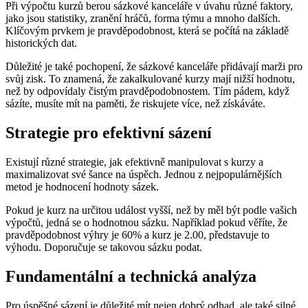
Při výpočtu kurzů berou sázkové kanceláře v úvahu různé faktory,
jako jsou statistiky, zranění hráčů, forma týmu a mnoho dalších.
Klíčovým prvkem je pravděpodobnost, která se počítá na základě
historických dat.
Důležité je také pochopení, že sázkové kanceláře přidávají marži pro
svůj zisk. To znamená, že zakalkulované kurzy mají nižší hodnotu,
než by odpovídaly čistým pravděpodobnostem. Tím pádem, když
sázíte, musíte mít na paměti, že riskujete více, než získáváte.
Strategie pro efektivní sázení
Existují různé strategie, jak efektivně manipulovat s kurzy a
maximalizovat své šance na úspěch. Jednou z nejpopulárnějších
metod je hodnocení hodnoty sázek.
Pokud je kurz na určitou událost vyšší, než by měl být podle vašich
výpočtů, jedná se o hodnotnou sázku. Například pokud věříte, že
pravděpodobnost výhry je 60% a kurz je 2.00, představuje to
výhodu. Doporučuje se takovou sázku podat.
Fundamentální a technická analýza
Pro úspěšné sázení je důležité mít nejen dobrý odhad, ale také silné