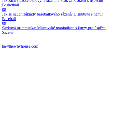
Jak začít s basketballovým sázením: krok za krokem k úspěchu
Basketball
08
Jak se naučit základy baseballového sázení? Diskutujte s námi!
Baseball
09
Sazková matematika: Mistrovské manipulace s kurzy pro úspěch
Sázení
hi@thewhyhouse.com