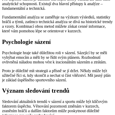
analytické schopnosti. Existují dva hlavní přístupy k analýze –
fundamentální a technická.
Fundamentální analýza se zaměřuje na výzkum výsledků, statistiky
hráčů a týmů, zatímco technická analýza se dívá na historické trendy
a vzory. Kombinací obou metod můžete získat cenné informace,
které vám pomohou lépe se orientovat v kurzech.
Psychologie sázení
Psychologie hraje také důležitou roli v sázení. Sázející by se měli
vyhýbat emocím a měli by se řídit svým plánem. Rozhodnutí
ovlivněná náladou mohou vést k iracionálním sázením a ztrátám.
Proto je důležité mít strategii a přísně se jí držet. Někdy může být
užitečné říci si, kdy skončit a nechat si část vítězství. Mít jasný plán
je základ úspěšného sportovního sázení.
Význam sledování trendů
Sledování aktuálních trendů v sázení a sportu může být klíčovým
faktorem úspěchu. Věnování pozornosti změnám v kurzech,
zraněním hráčů a dalším faktorům může poskytnout důležité