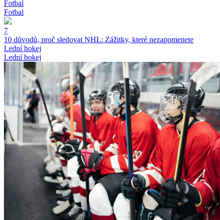
Fotbal
Fotbal
7
10 důvodů, proč sledovat NHL: Zážitky, které nezapomenete
Lední hokej
Lední hokej