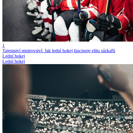
1
Tajemství mistrovství: Jak lední hokej fascinuje elitu sázkařů
Lední hokej
Lední hokej