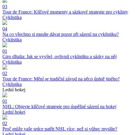
03
Tour de France: Klíčové momenty a sázkové strategie pro cyklisty
Cyklistika
04
Na co všechno si musíte dávat pozor při sázení na cyklistiku?
Cyklistika
01
Giro dItalia: Jak se vyvíjel, ovlivnil cyklistiku a sázky na něj
Cyklistika
02
Tour de France: Mění se tradiční závod na něco úplně jiného?
Cyklistika
Lední hokej
01
NHL: Objevte klíčové strategie pro úspěšné sázení na hokej
Lední hokej
02
Proč může vaše srdce patřit NHL více, než si vůbec myslíte?
Lední hokej