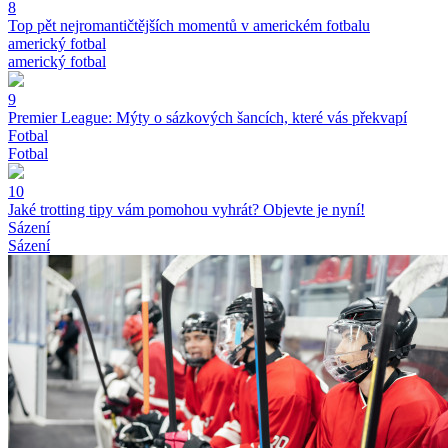
8
Top pět nejromantičtějších momentů v americkém fotbalu
americký fotbal
americký fotbal
9
Premier League: Mýty o sázkových šancích, které vás překvapí
Fotbal
Fotbal
10
Jaké trotting tipy vám pomohou vyhrát? Objevte je nyní!
Sázení
Sázení