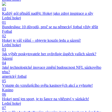
03
Každý gól přináší naději: Hokej jako zdroj inspirace a síly
Lední hokej
01
Bundesliga: 10 důvodů, proč se na německý fotbal vždy těšit
Fotbal
02
Hokej je váš vášní – objevte kouzlo ledu a sázení!
Lední hokej
03
Jak výběr poskytovatele her ovlivňuje úspěch vašich sázek?
Sázení
04
Jaké technologické inovace změní budoucnost NFL sázkového
trhu?
americký fotbal
05
Vstupte do vzrušujícího světa kasinových akcí a vyhrajte!
Kasino
06
Hokej není jen sport, je to šance na vítězství v sázkách!
Lední hokej
07