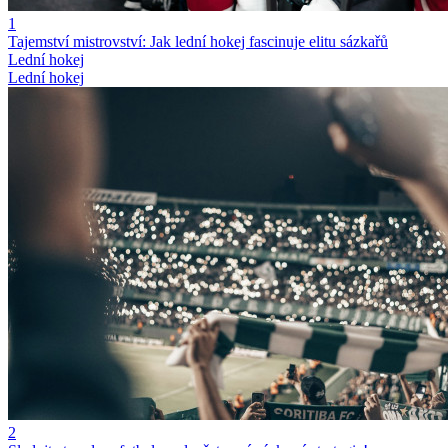
1
Tajemství mistrovství: Jak lední hokej fascinuje elitu sázkařů
Lední hokej
Lední hokej
2