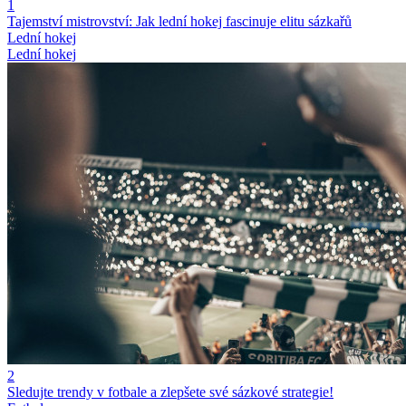
1
Tajemství mistrovství: Jak lední hokej fascinuje elitu sázkařů
Lední hokej
Lední hokej
2
Sledujte trendy v fotbale a zlepšete své sázkové strategie!