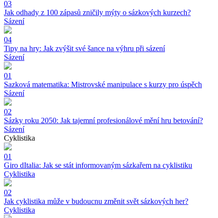
03
Jak odhady z 100 zápasů zničily mýty o sázkových kurzech?
Sázení
04
Tipy na hry: Jak zvýšit své šance na výhru při sázení
Sázení
01
Sazková matematika: Mistrovské manipulace s kurzy pro úspěch
Sázení
02
Sázky roku 2050: Jak tajemní profesionálové mění hru betování?
Sázení
Cyklistika
01
Giro dItalia: Jak se stát informovaným sázkařem na cyklistiku
Cyklistika
02
Jak cyklistika může v budoucnu změnit svět sázkových her?
Cyklistika