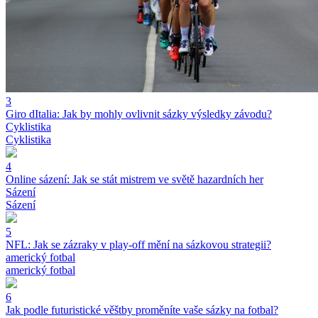
3
Giro dItalia: Jak by mohly ovlivnit sázky výsledky závodu?
Cyklistika
Cyklistika
4
Online sázení: Jak se stát mistrem ve světě hazardních her
Sázení
Sázení
5
NFL: Jak se zázraky v play-off mění na sázkovou strategii?
americký fotbal
americký fotbal
6
Jak podle futuristické věštby proměníte vaše sázky na fotbal?