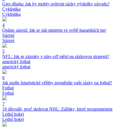
Giro dItalia: Jak by mohly ovlivnit sázky výsledky závodu?
Cyklistika
Cyklistika
4
Online sázení: Jak se stát mistrem ve světě hazardních her
Sázení
Sázení
5
NFL: Jak se zázraky v play-off mění na sázkovou strategii?
americký fotbal
americký fotbal
6
Jak podle futuristické věštby proměníte vaše sázky na fotbal?
Fotbal
Fotbal
7
10 důvodů, proč sledovat NHL: Zážitky, které nezapomenete
Lední hokej
Lední hokej