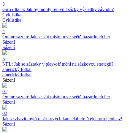
3
Giro dItalia: Jak by mohly ovlivnit sázky výsledky závodu?
Cyklistika
Cyklistika
4
Online sázení: Jak se stát mistrem ve světě hazardních her
Sázení
Sázení
5
NFL: Jak se zázraky v play-off mění na sázkovou strategii?
americký fotbal
americký fotbal
Sázení
01
Online sázení: Jak se stát mistrem ve světě hazardních her
Sázení
02
Jak se zbavit mýtů o sázkových kancelářích: Nejen pro geniusy!
Sázení