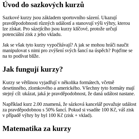
Úvod do sazkových kurzů
Sazkové kurzy jsou základem sportovního sázení. Ukazují
pravděpodobnosti různých událostí a stanovují výši výhry, kterou
lze získat. Pro sázejícího jsou kurzy klíčové, protože určují
potenciální zisk z jeho vkladu.
Jak se však tyto kurzy vypočítávají? A jak se mohou hráči naučit
manipulovat s nimi pro zvýšení svých šancí na úspěch? Pojďme se
na to podívat blíže.
Jak fungují kurzy?
Kurzy se většinou vyjadřují v několika formátech, včetně
desetinného, zlomkového a amerického. Všechny tyto formáty mají
stejný cíl: ukázat, jaká je pravděpodobnost, že daná událost nastane.
Například kurz 2.00 znamená, že sázková kancelář považuje událost
za pravděpodobnou s 50% šancí. Pokud si vsadíte 100 Kč, váš zisk
v případě výhry by byl 100 Kč (zisk + vklad).
Matematika za kurzy