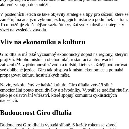
aktivně zapojují do soutěží.
V posledních letech se také objevily strategie a tipy pro sázení, které se
zaměřují na analýzu výkonu jezdců, jejich historie a podmínek na trati.
To umožňuje zkušenějším sázkařům využít své znalosti a strategicky
sázet na výsledek závodu.
Vliv na ekonomiku a kulturu
Giro dItalia má také významný ekonomický dopad na regiony, kterými
projíždí. Mnoho místních obchodníků, restaurací a ubytovacích
zařízení těží z přítomnosti závodu a turistů, kteří se sjíždějí podporovat
své oblíbené jezdce. Gira tak přispívá k místní ekonomice a pomáhá
propagovat kulturu hostitelských měst.
Navíc, zakořeněný ve italské kultuře, Giro dItalia vytváří silné
emocionální pouto mezi diváky a závodníky. Vytváří se tradiční rituály,
jako je oslavování vítězství, které spojují komunitu cyklistických
nadšenců.
Budoucnost Giro dItalia
Budoucnost Giro dItalia vypadá slibně. S každý rokem se závod