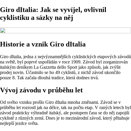
Giro dItalia: Jak se vyvíjel, ovlivnil
cyklistiku a sázky na něj
Historie a vznik Giro dItalia
Giro dItalia, jedna z nejvýznamnějších cyklistických etapových závodů
na světě, byl poprvé uspořádán v roce 1909. Závod byl zorganizován
italským deníkem La Gazzetta dello Sport jako způsob, jak zvýšit
prodej novin. Účastnilo se ho 49 cyklistů, z nichž závod ukončilo
pouze 8. Tak začala dlouhá tradice, která dodnes trvá.
Vývoj závodu v průběhu let
Od svého vzniku prošlo Giro dItalia mnoha změnami. Závod se v
průběhu let rozrostl jak na délce, tak na počtu etap. V raných letech byl
závod prakticky výhradně italský, ale postupem času se do něj zapojili
cyklisté z různých zemí. Dnes je to mezinárodní závod, který přitahuje
nejlepší jezdce světa.