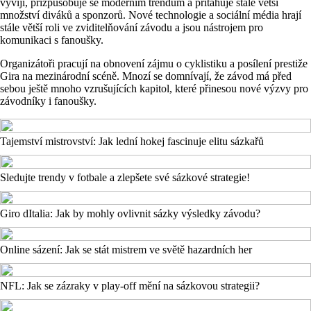
vyvíjí, přizpůsobuje se moderním trendům a přitahuje stále větší
množství diváků a sponzorů. Nové technologie a sociální média hrají
stále větší roli ve zviditelňování závodu a jsou nástrojem pro
komunikaci s fanoušky.
Organizátoři pracují na obnovení zájmu o cyklistiku a posílení prestiže
Gira na mezinárodní scéně. Mnozí se domnívají, že závod má před
sebou ještě mnoho vzrušujících kapitol, které přinesou nové výzvy pro
závodníky i fanoušky.
Tajemství mistrovství: Jak lední hokej fascinuje elitu sázkařů
Sledujte trendy v fotbale a zlepšete své sázkové strategie!
Giro dItalia: Jak by mohly ovlivnit sázky výsledky závodu?
Online sázení: Jak se stát mistrem ve světě hazardních her
NFL: Jak se zázraky v play-off mění na sázkovou strategii?