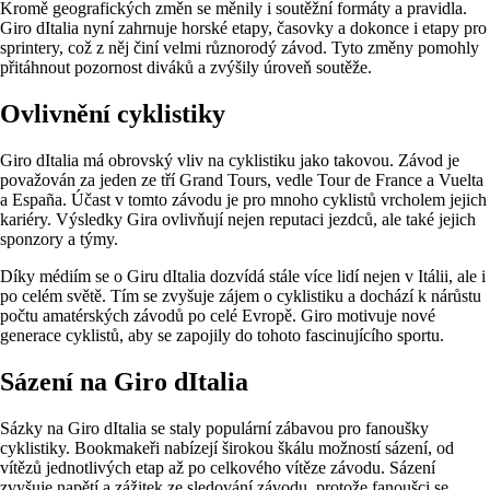
Kromě geografických změn se měnily i soutěžní formáty a pravidla.
Giro dItalia nyní zahrnuje horské etapy, časovky a dokonce i etapy pro
sprintery, což z něj činí velmi různorodý závod. Tyto změny pomohly
přitáhnout pozornost diváků a zvýšily úroveň soutěže.
Ovlivnění cyklistiky
Giro dItalia má obrovský vliv na cyklistiku jako takovou. Závod je
považován za jeden ze tří Grand Tours, vedle Tour de France a Vuelta
a España. Účast v tomto závodu je pro mnoho cyklistů vrcholem jejich
kariéry. Výsledky Gira ovlivňují nejen reputaci jezdců, ale také jejich
sponzory a týmy.
Díky médiím se o Giru dItalia dozvídá stále více lidí nejen v Itálii, ale i
po celém světě. Tím se zvyšuje zájem o cyklistiku a dochází k nárůstu
počtu amatérských závodů po celé Evropě. Giro motivuje nové
generace cyklistů, aby se zapojily do tohoto fascinujícího sportu.
Sázení na Giro dItalia
Sázky na Giro dItalia se staly populární zábavou pro fanoušky
cyklistiky. Bookmakeři nabízejí širokou škálu možností sázení, od
vítězů jednotlivých etap až po celkového vítěze závodu. Sázení
zvyšuje napětí a zážitek ze sledování závodu, protože fanoušci se