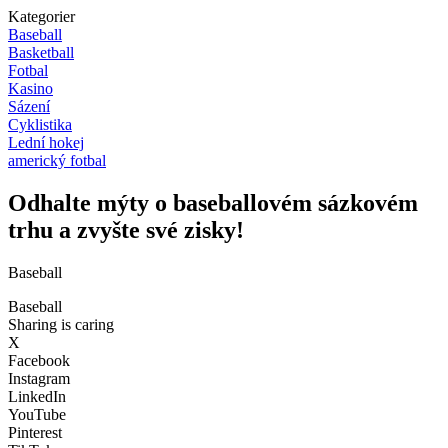
Kategorier
Baseball
Basketball
Fotbal
Kasino
Sázení
Cyklistika
Lední hokej
americký fotbal
Odhalte mýty o baseballovém sázkovém
trhu a zvyšte své zisky!
Baseball
Baseball
Sharing is caring
X
Facebook
Instagram
LinkedIn
YouTube
Pinterest