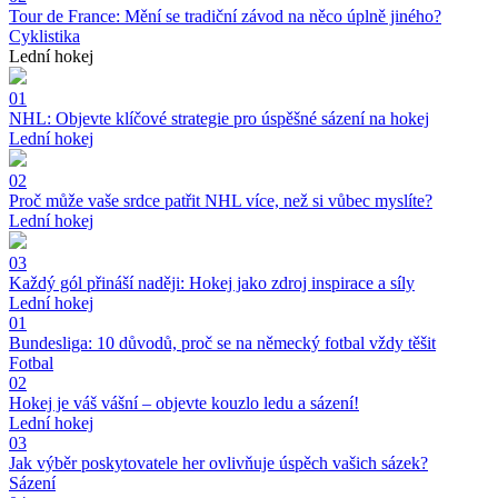
Tour de France: Mění se tradiční závod na něco úplně jiného?
Cyklistika
Lední hokej
01
NHL: Objevte klíčové strategie pro úspěšné sázení na hokej
Lední hokej
02
Proč může vaše srdce patřit NHL více, než si vůbec myslíte?
Lední hokej
03
Každý gól přináší naději: Hokej jako zdroj inspirace a síly
Lední hokej
01
Bundesliga: 10 důvodů, proč se na německý fotbal vždy těšit
Fotbal
02
Hokej je váš vášní – objevte kouzlo ledu a sázení!
Lední hokej
03
Jak výběr poskytovatele her ovlivňuje úspěch vašich sázek?
Sázení