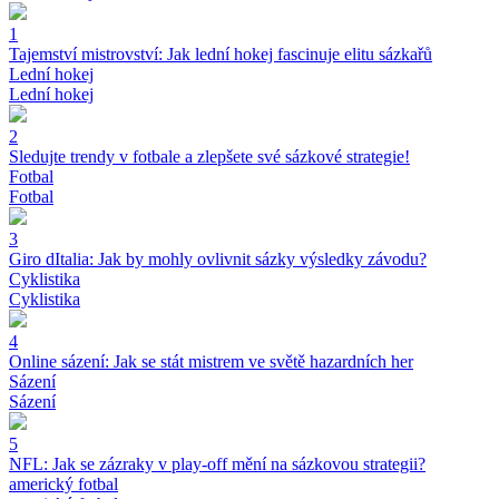
1
Tajemství mistrovství: Jak lední hokej fascinuje elitu sázkařů
Lední hokej
Lední hokej
2
Sledujte trendy v fotbale a zlepšete své sázkové strategie!
Fotbal
Fotbal
3
Giro dItalia: Jak by mohly ovlivnit sázky výsledky závodu?
Cyklistika
Cyklistika
4
Online sázení: Jak se stát mistrem ve světě hazardních her
Sázení
Sázení
5
NFL: Jak se zázraky v play-off mění na sázkovou strategii?
americký fotbal