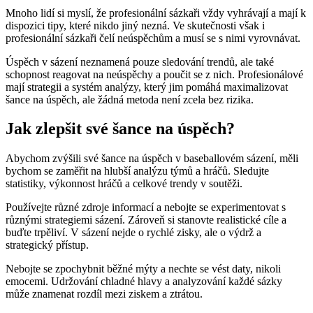
Mnoho lidí si myslí, že profesionální sázkaři vždy vyhrávají a mají k
dispozici tipy, které nikdo jiný nezná. Ve skutečnosti však i
profesionální sázkaři čelí neúspěchům a musí se s nimi vyrovnávat.
Úspěch v sázení neznamená pouze sledování trendů, ale také
schopnost reagovat na neúspěchy a poučit se z nich. Profesionálové
mají strategii a systém analýzy, který jim pomáhá maximalizovat
šance na úspěch, ale žádná metoda není zcela bez rizika.
Jak zlepšit své šance na úspěch?
Abychom zvýšili své šance na úspěch v baseballovém sázení, měli
bychom se zaměřit na hlubší analýzu týmů a hráčů. Sledujte
statistiky, výkonnost hráčů a celkové trendy v soutěži.
Používejte různé zdroje informací a nebojte se experimentovat s
různými strategiemi sázení. Zároveň si stanovte realistické cíle a
buďte trpěliví. V sázení nejde o rychlé zisky, ale o výdrž a
strategický přístup.
Nebojte se zpochybnit běžné mýty a nechte se vést daty, nikoli
emocemi. Udržování chladné hlavy a analyzování každé sázky
může znamenat rozdíl mezi ziskem a ztrátou.