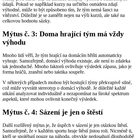
údajů. Pokud se například kurzy na určitého outsidera zdají
výhodné, může to být způsobeno tím, že tým nemá šanci na
vítězství. Důležité je se zaměřit nejen na výši kurzů, ale také na
celkovou hodnotu sázky.
Mýtus č. 3: Doma hrající tým má vždy
výhodu
Mnoho lidí věří, že tým hrající na domácím hřišti automaticky
vyhraje. Samozřejmě, domácí výhoda existuje, ale není to zdaleka
tak jednoduché. Mnoho faktorů ovlivňuje výsledek zápasu, jako je
forma hráčů, zranění nebo taktika soupeře.
V některých případech mohou být hostující týmy překvapivě silné,
což může vyvrátit stereotyp o domácí výhodě. Je důležité každé
utkání analyzovat individuálně a nezapomínat na široké spektrum
aspektů, které mohou ovlivnit konečný výsledek.
Mýtus č. 4: Sázení je jen o štěstí
Další rozšířený mýtus je, že úspěch v sázení je jen otázkou štěstí.
Samozřejmě, že v každém sportu hraje štěstí jistou roli. Nicméně ti,
kteří se spoléhají pouze na náhodu, obvykle nedosahují dlouhodobě