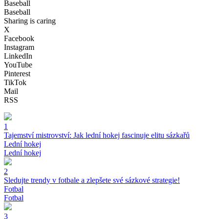
Baseball
Baseball
Sharing is caring
X
Facebook
Instagram
LinkedIn
YouTube
Pinterest
TikTok
Mail
RSS
1
Tajemství mistrovství: Jak lední hokej fascinuje elitu sázkařů
Lední hokej
Lední hokej
2
Sledujte trendy v fotbale a zlepšete své sázkové strategie!
Fotbal
Fotbal
3