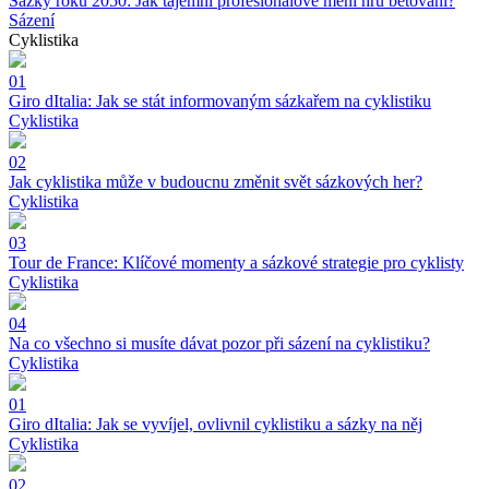
Sázky roku 2050: Jak tajemní profesionálové mění hru betování?
Sázení
Cyklistika
01
Giro dItalia: Jak se stát informovaným sázkařem na cyklistiku
Cyklistika
02
Jak cyklistika může v budoucnu změnit svět sázkových her?
Cyklistika
03
Tour de France: Klíčové momenty a sázkové strategie pro cyklisty
Cyklistika
04
Na co všechno si musíte dávat pozor při sázení na cyklistiku?
Cyklistika
01
Giro dItalia: Jak se vyvíjel, ovlivnil cyklistiku a sázky na něj
Cyklistika
02