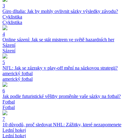
3
Giro dItalia: Jak by mohly ovlivnit sázky výsledky závodu?
Cyklistika
Cyklistika
4
Online sázení: Jak se stát mistrem ve světě hazardních her
Sázení
Sázení
5
NFL: Jak se zázraky v play-off mění na sázkovou strategii?
americký fotbal
americký fotbal
6
Jak podle futuristické věštby proměníte vaše sázky na fotbal?
Fotbal
Fotbal
7
10 důvodů, proč sledovat NHL: Zážitky, které nezapomenete
Lední hokej
Lední hokej