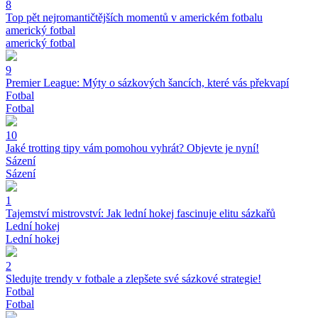
8
Top pět nejromantičtějších momentů v americkém fotbalu
americký fotbal
americký fotbal
9
Premier League: Mýty o sázkových šancích, které vás překvapí
Fotbal
Fotbal
10
Jaké trotting tipy vám pomohou vyhrát? Objevte je nyní!
Sázení
Sázení
1
Tajemství mistrovství: Jak lední hokej fascinuje elitu sázkařů
Lední hokej
Lední hokej
2
Sledujte trendy v fotbale a zlepšete své sázkové strategie!
Fotbal
Fotbal