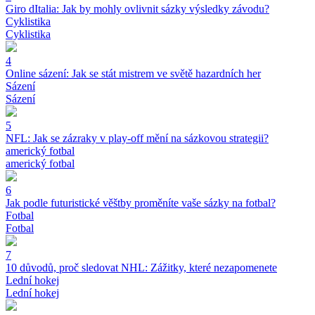
Giro dItalia: Jak by mohly ovlivnit sázky výsledky závodu?
Cyklistika
Cyklistika
4
Online sázení: Jak se stát mistrem ve světě hazardních her
Sázení
Sázení
5
NFL: Jak se zázraky v play-off mění na sázkovou strategii?
americký fotbal
americký fotbal
6
Jak podle futuristické věštby proměníte vaše sázky na fotbal?
Fotbal
Fotbal
7
10 důvodů, proč sledovat NHL: Zážitky, které nezapomenete
Lední hokej
Lední hokej