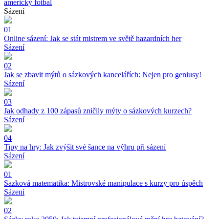
americký fotbal
Sázení
01
Online sázení: Jak se stát mistrem ve světě hazardních her
Sázení
02
Jak se zbavit mýtů o sázkových kancelářích: Nejen pro geniusy!
Sázení
03
Jak odhady z 100 zápasů zničily mýty o sázkových kurzech?
Sázení
04
Tipy na hry: Jak zvýšit své šance na výhru při sázení
Sázení
01
Sazková matematika: Mistrovské manipulace s kurzy pro úspěch
Sázení
02