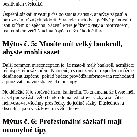
pozitivních výsledků.
Úspěšní sázkaři investují čas do studia statistik, analýzy zápasů a
posuzování různých faktorů. Strategie, metody a pečlivé plánování
jsou klíčem k úspěchu. Sázení, které je řízeno daty a informacemi,
má mnohem větší šanci na úspěch než náhodné tipy.
Mýtus č. 5: Musíte mít velký bankroll,
abyste mohli sázet
Další common misconception je, že máte-li malý bankroll, nemůžete
být úspěšným sázkařem. Nicméně, i s omezeným rozpočtem můžete
dosáhnout úspěchu, pokud budete provádět informovaná rozhodnutí
a používat správné strategické přístupy.
Nejdůležitější je správné řízení bankrollu. To znamená, že byste měli
sázet pouze část svého bankrollu na jednotlivé sázky a snažit se
neinvestovat všechny prostředky do jediné sázky. Důslednost a
disciplína jsou v sázkovém světě klíčové.
Mýtus č. 6: Profesionální sázkaři mají
neomylné tipy