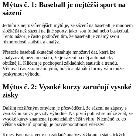
Mýtus č. 1: Baseball je nejtěžší sport na
sázení
Jedním z nejrozšířenějších mýtů je, že sázení na baseball je mnohem
složitější než sázení na jiné sporty, jako jsou fotbal nebo basketbal.
Tento názor je často podložen tím, že baseball je známý svou
různorodostí statistik a analýz.
Přestože baseball skutečně obsahuje množství dat, která lze
analyzovat, neznamená to, že je sázení na něj automaticky
obtížnější. Klíčem je pochopení základních statistik a trendů.
Věnovat čas zkoumání týmů, hráčů a aktuální formy vám může
poskytnout výhodu.
Mýtus č. 2: Vysoké kurzy zaručují vysoké
zisky
Dalším rozšířeným omylem je přesvědčení, že sázení na zápasy s
vysokými kurzy je vždy výhodné. Na první pohled se může zdát, že
vysoké kurzy znamenají potenciálně větší výhru. Nicméně to, co
většina sázkařů opomíjí, je pravděpodobnost vítězství.
Kurzy jsou nastaveny na základě analýzy výkonu a statistických