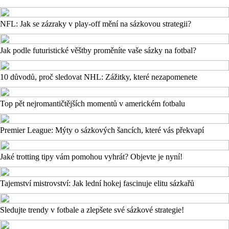
NFL: Jak se zázraky v play-off mění na sázkovou strategii?
Jak podle futuristické věštby proměníte vaše sázky na fotbal?
10 důvodů, proč sledovat NHL: Zážitky, které nezapomenete
Top pět nejromantičtějších momentů v americkém fotbalu
Premier League: Mýty o sázkových šancích, které vás překvapí
Jaké trotting tipy vám pomohou vyhrát? Objevte je nyní!
Tajemství mistrovství: Jak lední hokej fascinuje elitu sázkařů
Sledujte trendy v fotbale a zlepšete své sázkové strategie!