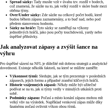
Spread sázky:
Tady musíte vzít v úvahu tzv. rozdíl v bodech,
což znamená, že sázíte na to, jak velký rozdíl v skóre bude mezi
oběma týmy.
Over/Under sázky:
Zde sázíte na celkový počet bodů, které
budou během zápasu zaznamenány, a to buď nad, nebo pod
předem stanovenou hodnotu.
Sázky na hráče:
Tyto sázky se zaměřují na výkony
jednotlivých hráčů, jako jsou počty touchdownů, yardy nebo
úspěšné přihrávky.
Jak analyzovat zápasy a zvýšit šance na
výhru
Pro úspěšné sázení na NFL je důležité mít dobrou strategii a analytické
dovednosti. Existuje několik faktorů, na které se můžete zaměřit:
Výkonnost týmů:
Sledujte, jak se tým prezentuje v posledních
zápasech, jejich formu a případné zranění klíčových hráčů.
Historie vzájemných zápasů:
Někdy může být užitečné
podívat se na to, jak si týmy vedly v minulých utkáních proti
sobě.
Podmínky zápasu:
Počasí a místo konání zápasu mohou mít
velký vliv na výsledek. Například venkovní zápas může díky
špatnému počasí ovlivnit výkon obou týmů.