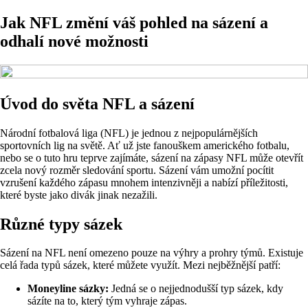
Jak NFL změní váš pohled na sázení a
odhalí nové možnosti
Úvod do světa NFL a sázení
Národní fotbalová liga (NFL) je jednou z nejpopulárnějších
sportovních lig na světě. Ať už jste fanouškem amerického fotbalu,
nebo se o tuto hru teprve zajímáte, sázení na zápasy NFL může otevřít
zcela nový rozměr sledování sportu. Sázení vám umožní pocítit
vzrušení každého zápasu mnohem intenzivněji a nabízí příležitosti,
které byste jako divák jinak nezažili.
Různé typy sázek
Sázení na NFL není omezeno pouze na výhry a prohry týmů. Existuje
celá řada typů sázek, které můžete využít. Mezi nejběžnější patří:
Moneyline sázky:
Jedná se o nejjednodušší typ sázek, kdy
sázíte na to, který tým vyhraje zápas.