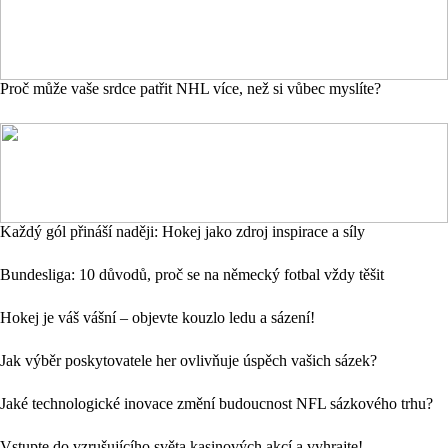
Proč může vaše srdce patřit NHL více, než si vůbec myslíte?
Každý gól přináší naději: Hokej jako zdroj inspirace a síly
Bundesliga: 10 důvodů, proč se na německý fotbal vždy těšit
Hokej je váš vášní – objevte kouzlo ledu a sázení!
Jak výběr poskytovatele her ovlivňuje úspěch vašich sázek?
Jaké technologické inovace změní budoucnost NFL sázkového trhu?
Vstupte do vzrušujícího světa kasinových akcí a vyhrajte!