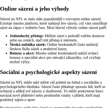
Online sázení a jeho výhody
Sázení na NFL se stalo stále populárnější s rozvojem online sázení.
Existuje mnoho platform, které nabízejí live sázení, což vám umožňuje
sázet na zápas v reálném čase. Mezi hlavní výhody online sázení patří:
Jednoduchý přístup:
Můžete sázet z pohodlí vašeho domova
nebo na cestách, stačí mít přístup k internetu.
Široká nabídka sázek:
Online bookmakeři často nabízejí
širokou škálu sázek a atraktivní kurzy.
Bonusy a akce:
Mnoho online bookmakerů nabízí uvítací
bonusy a speciální akce pro stávající zákazníky, což zvyšuje
možné výhry.
Sociální a psychologické aspekty sázení
Sázení na NFL může také měnit váš pohled na fotbal z sociálního a
psychologického hlediska. Sázení často přitahuje spoustu lidí, kteří se
scházejí a sdílejí své názory a zkušenosti. To může poskytnout šanci
navázat nové přátelství nebo prohloubit vztahy s přáteli, kteří mají
podobný zájem o sport.
Psychologicky může být sázení na sportovního favorita vzrušujícím