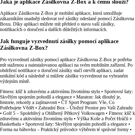
Jaká je aplikace Zásilkovna Z-Box a k čemu slouží?
Aplikace Zásilkovna Z-Box je mobilní aplikace, která umožňuje
zákazníkům snadněji sledovat své zásilky odeslané pomocí Zásilkovna
Boxu. Díky aplikaci můžete mít přehled o stavu vaší zásilky,
notifikacích o doručení a dalších důležitých informacích.
Jak funguje vyzvednutí zásilky pomocí aplikace
Zásilkovna Z-Box?
Pro vyzvednutí zásilky pomocí aplikace Zásilkovna Z-Box je potřeba
mít staženou a nainstalovanou aplikaci na svém mobilním zařízení. Po
obdržení notifikace o doručení zásilky stačí otevřít aplikaci, zadat
unikátní kód a následně si můžete zásilku vyzvednout na vybraném
výdejním místě.
Fitness: klíč k zdravému a aktivnímu životnímu stylu
•
Sportovní šaty:
Skvělým spojením pohodlí a elegance
•
Maraton: Jak dlouhý je,
historie, rekordy a zajímavosti
•
ČT Sport Program: Vše, Co
Potřebujete Vědět
•
Zahradní Box – Úložný Prostor pro Vaši Zahradu
•
Golf 5 – Spolehlivý a Oblíbený Pětkový Volkswagen
•
Fitness: klíč k
zdravému a aktivnímu životnímu stylu
•
Výška Koše a Počet Hráčů v
Basketbalu
•
Sportovní šaty: Skvělým spojením pohodlí a elegance
•
Forma na bábovku – Praktický průvodce výběrem té správné formy
•