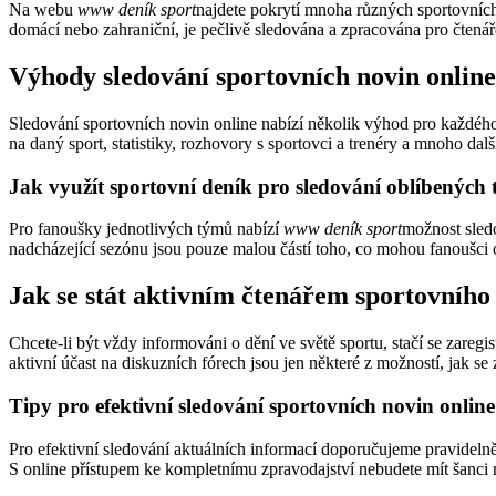
Na webu
www deník sport
najdete pokrytí mnoha různých sportovních d
domácí nebo zahraniční, je pečlivě sledována a zpracována pro čtenář
Výhody sledování sportovních novin online
Sledování sportovních novin online nabízí několik výhod pro každého
na daný sport, statistiky, rozhovory s sportovci a trenéry a mnoho dalš
Jak využít sportovní deník pro sledování oblíbených
Pro fanoušky jednotlivých týmů nabízí
www deník sport
možnost sledo
nadcházející sezónu jsou pouze malou částí toho, co mohou fanoušci 
Jak se stát aktivním čtenářem sportovního
Chcete-li být vždy informováni o dění ve světě sportu, stačí se zareg
aktivní účast na diskuzních fórech jsou jen některé z možností, jak s
Tipy pro efektivní sledování sportovních novin online
Pro efektivní sledování aktuálních informací doporučujeme pravidel
S online přístupem ke kompletnímu zpravodajství nebudete mít šanci 