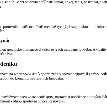
isciplín. Mezi nejoblíbenější patří fotbal, hokej, tenis, basketbal, atle
e.
 sportovního nadšence. Patří mezi ně rychlý přístup k aktuálním info
ího.
 týmů
vat specifické informace týkající se jejich milovaného klubu. Aktuality
očekávat.
 deníku
istrovat na webu
www deník sport
a začít sledovat nejnovější zprávy. Sdí
e zapojit do komunity sportovních fanoušků.
ně navštěvovat web
www deník sport
, nastavit si notifikace o nových člá
minout žádnou sportovní událost či novinku.