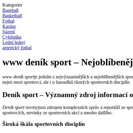
Kategorier
Baseball
Basketball
Fotbal
Kasino
Sázení
Cyklistika
Lední hokej
americký fotbal
www deník sport – Nejoblíbeněj
www deník sport
je jedním z nejvýznamnějších a nejoblíbenějších spor
nejen mezi sportovci, ale i u fanoušků různých sportovních disciplín.
Deník sport – Významný zdroj informací o
Deník sport noviny
jsou zdrojem komplexních zpráv a reportáží ze spo
sportovcích, novinky ze sportovních akcí a mnoho dalšího.
Široká škála sportovních disciplín