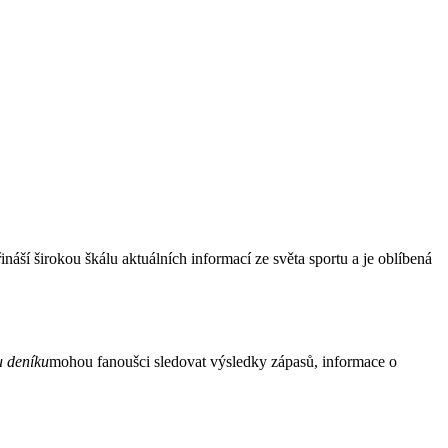
áší širokou škálu aktuálních informací ze světa sportu a je oblíbená
u deníku
mohou fanoušci sledovat výsledky zápasů, informace o