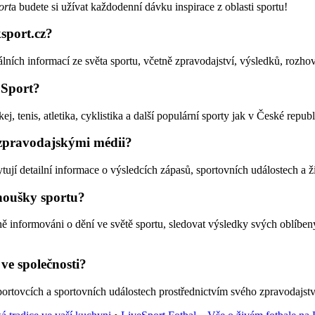
ort
a budete si užívat každodenní dávku inspirace z oblasti sportu!
sport.cz?
ích informací ze světa sportu, včetně zpravodajství, výsledků, rozhov
 Sport?
, tenis, atletika, cyklistika a další populární sporty jak v České republi
 zpravodajskými médii?
tují detailní informace o výsledcích zápasů, sportovních událostech a 
noušky sportu?
 informováni o dění ve světě sportu, sledovat výsledky svých oblíben
ve společnosti?
rtovcích a sportovních událostech prostřednictvím svého zpravodajství a