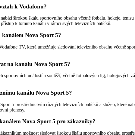
o vztah k Vodafonu?
ý nabízí širokou škálu sportovního obsahu včetně fotbalu, hokeje, tenis
řístup k tomuto kanálu v rámci svých televizních balíčků.
ím kanálem Nova Sport 5?
odafone TV, která umožňuje sledování televizního obsahu včetně sport
ovat na kanálu Nova Sport 5?
sportovních událostí a soutěží, včetně fotbalových lig, hokejových záp
viznímu kanálu Nova Sport 5?
ort 5 prostřednictvím různých televizních balíčků a služeb, které nabí
ovní přenosy.
m kanálem Nova Sport 5 pro zákazníky?
zákazníkům možnost sledovat širokou škálu sportovního obsahu prostř