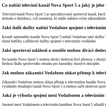
Co nabízí televizní kanál Nova Sport 5 a jaký je jeh
Televizní kanál Nova Sport 5 je specializovaný sportovní kanál, kter
dohodu o distribuci, což znamená, že může nabízet svým zákazníkům p
Jaké další služby nabízí Vodafone spojené s televizn
Kromě samotného kanálu Nova Sport 5 nabízí Vodafone také službu V
různé balíčky a přídavné služby spojené s televizním vysíláním.
Jaké sportovní události a soutěže mohou diváci sled
Na kanálu Nova Sport 5 mohou diváci sledovat živé přenosy z různých 
širokou škálu sportovního obsahu pro fanoušky různých disciplín.
Jak mohou zákazníci Vodafonu získat přístup k tele
Zákazníci Vodafonu mohou získat přístup k televiznímu kanálu Nova Sp
vysíláním obsahující kanál Nova Sport 5 a mohou začít sledovat sport
Jaká je výhoda spojení mezi Vodafonem a televizní
Spojení mezi Vodafonem a televizním kanálem Nova Sport 5 přináší 