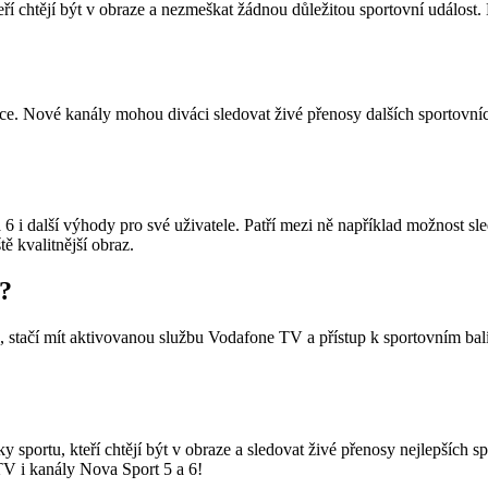
í chtějí být v obraze a nezmeškat žádnou důležitou sportovní událost. D
ce. Nové kanály mohou diváci sledovat živé přenosy dalších sportovních
i další výhody pro své uživatele. Patří mezi ně například možnost sle
ě kvalitnější obraz.
6?
stačí mít aktivovanou službu Vodafone TV a přístup k sportovním balí
sportu, kteří chtějí být v obraze a sledovat živé přenosy nejlepších s
 TV i kanály Nova Sport 5 a 6!