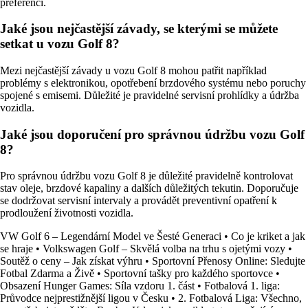
preferencí.
Jaké jsou nejčastější závady, se kterými se můžete
setkat u vozu Golf 8?
Mezi nejčastější závady u vozu Golf 8 mohou patřit například
problémy s elektronikou, opotřebení brzdového systému nebo poruchy
spojené s emisemi. Důležité je pravidelné servisní prohlídky a údržba
vozidla.
Jaké jsou doporučení pro správnou údržbu vozu Golf
8?
Pro správnou údržbu vozu Golf 8 je důležité pravidelně kontrolovat
stav oleje, brzdové kapaliny a dalších důležitých tekutin. Doporučuje
se dodržovat servisní intervaly a provádět preventivní opatření k
prodloužení životnosti vozidla.
VW Golf 6 – Legendární Model ve Šesté Generaci
•
Co je kriket a jak
se hraje
•
Volkswagen Golf – Skvělá volba na trhu s ojetými vozy
•
Soutěž o ceny – Jak získat výhru
•
Sportovní Přenosy Online: Sledujte
Fotbal Zdarma a Živě
•
Sportovní tašky pro každého sportovce
•
Obsazení Hunger Games: Síla vzdoru 1. část
•
Fotbalová 1. liga:
Průvodce nejprestižnější ligou v Česku
•
2. Fotbalová Liga: Všechno,