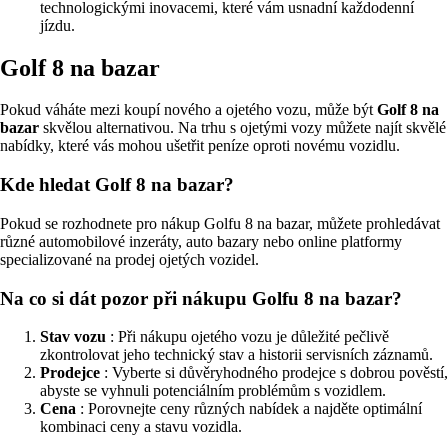
technologickými inovacemi, které vám usnadní každodenní
jízdu.
Golf 8 na bazar
Pokud váháte mezi koupí nového a ojetého vozu, může být
Golf 8 na
bazar
skvělou alternativou. Na trhu s ojetými vozy můžete najít skvělé
nabídky, které vás mohou ušetřit peníze oproti novému vozidlu.
Kde hledat Golf 8 na bazar?
Pokud se rozhodnete pro nákup Golfu 8 na bazar, můžete prohledávat
různé automobilové inzeráty, auto bazary nebo online platformy
specializované na prodej ojetých vozidel.
Na co si dát pozor při nákupu Golfu 8 na bazar?
Stav vozu
: Při nákupu ojetého vozu je důležité pečlivě
zkontrolovat jeho technický stav a historii servisních záznamů.
Prodejce
: Vyberte si důvěryhodného prodejce s dobrou pověstí,
abyste se vyhnuli potenciálním problémům s vozidlem.
Cena
: Porovnejte ceny různých nabídek a najděte optimální
kombinaci ceny a stavu vozidla.