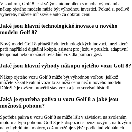
V souhrnu, Golf 8 je skvělým automobilem s mnoha výhodami a
nákup ojetého modelu může být výhodnou investicí. Pokud si pečlivě
vyberete, můžete mít skvělé auto za dobrou cenu.
Jaké jsou hlavní technologické inovace u nového
modelu Golf 8?
Nový model Golf 8 přináší řadu technologických inovací, mezi které
patří například digitální kokpit, asistent pro jízdu v pruzích, adaptivní
tempomat nebo možnost ovládání vozidla pomocí gest.
Jaké jsou hlavní výhody nákupu ojetého vozu Golf 8?
Nákup ojetého vozu Golf 8 může být výhodnou volbou, jelikož
můžete získat kvalitní vozidlo za nižší cenu než u nového modelu.
Důležité je ovšem prověřit stav vozu a jeho servisní historii.
Jaká je spotřeba paliva u vozu Golf 8 a jaké jsou
možnosti pohonu?
Spotřeba paliva u vozu Golf 8 se může lišit v závislosti na zvoleném
motoru a typu pohonu. Golf 8 je k dispozici s benzinovými, naftovými
nebo hybridními motory, což umožňuje výběr podle individuálních