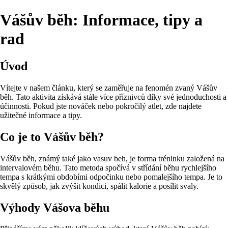
Vášův běh: Informace, tipy a
rad
Úvod
Vítejte v našem článku, který se zaměřuje na fenomén zvaný Vášův
běh. Tato aktivita získává stále více příznivců díky své jednoduchosti a
účinnosti. Pokud jste nováček nebo pokročilý atlet, zde najdete
užitečné informace a tipy.
Co je to Vášův běh?
Vášův běh, známý také jako vasuv beh, je forma tréninku založená na
intervalovém běhu. Tato metoda spočívá v střídání běhu rychlejšího
tempa s krátkými obdobími odpočinku nebo pomalejšího tempa. Je to
skvělý způsob, jak zvýšit kondici, spálit kalorie a posílit svaly.
Výhody Vášova běhu