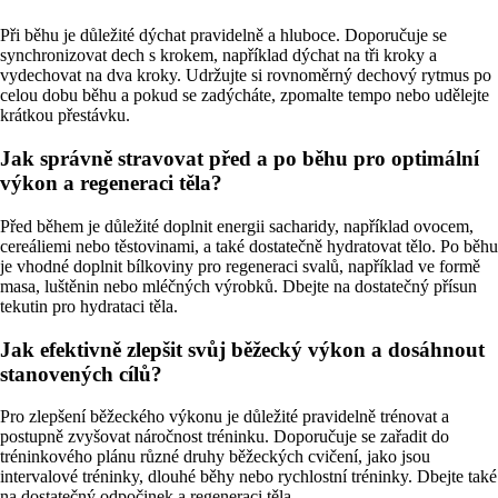
Při běhu je důležité dýchat pravidelně a hluboce. Doporučuje se
synchronizovat dech s krokem, například dýchat na tři kroky a
vydechovat na dva kroky. Udržujte si rovnoměrný dechový rytmus po
celou dobu běhu a pokud se zadýcháte, zpomalte tempo nebo udělejte
krátkou přestávku.
Jak správně stravovat před a po běhu pro optimální
výkon a regeneraci těla?
Před během je důležité doplnit energii sacharidy, například ovocem,
cereáliemi nebo těstovinami, a také dostatečně hydratovat tělo. Po běhu
je vhodné doplnit bílkoviny pro regeneraci svalů, například ve formě
masa, luštěnin nebo mléčných výrobků. Dbejte na dostatečný přísun
tekutin pro hydrataci těla.
Jak efektivně zlepšit svůj běžecký výkon a dosáhnout
stanovených cílů?
Pro zlepšení běžeckého výkonu je důležité pravidelně trénovat a
postupně zvyšovat náročnost tréninku. Doporučuje se zařadit do
tréninkového plánu různé druhy běžeckých cvičení, jako jsou
intervalové tréninky, dlouhé běhy nebo rychlostní tréninky. Dbejte také
na dostatečný odpočinek a regeneraci těla.