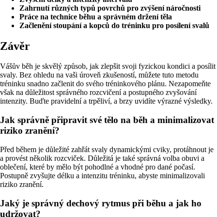
Zahrnutí různých typů povrchů pro zvýšení náročnosti
Práce na technice běhu a správném držení těla
Začlenění stoupání a kopců do tréninku pro posílení svalů
Závěr
Vášův běh je skvělý způsob, jak zlepšit svoji fyzickou kondici a posílit
svaly. Bez ohledu na vaši úroveň zkušeností, můžete tuto metodu
tréninku snadno začlenit do svého tréninkového plánu. Nezapomeňte
však na důležitost správného rozcvičení a postupného zvyšování
intenzity. Buďte pravidelní a trpěliví, a brzy uvidíte výrazné výsledky.
Jak správně připravit své tělo na běh a minimalizovat
riziko zranění?
Před během je důležité zahřát svaly dynamickými cviky, protáhnout je
a provést několik rozcviček. Důležitá je také správná volba obuvi a
oblečení, které by mělo být pohodlné a vhodné pro dané počasí.
Postupně zvyšujte délku a intenzitu tréninku, abyste minimalizovali
riziko zranění.
Jaký je správný dechový rytmus při běhu a jak ho
udržovat?