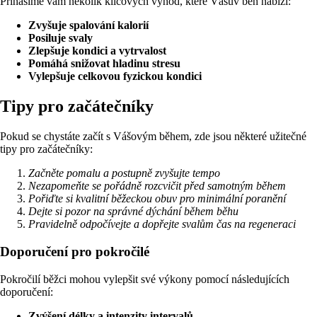
Přinášíme vám několik klíčových výhod, které Vášův běh nabízí:
Zvyšuje spalování kalorií
Posiluje svaly
Zlepšuje kondici a vytrvalost
Pomáhá snižovat hladinu stresu
Vylepšuje celkovou fyzickou kondici
Tipy pro začátečníky
Pokud se chystáte začít s Vášovým během, zde jsou některé užitečné
tipy pro začátečníky:
Začněte pomalu a postupně zvyšujte tempo
Nezapomeňte se pořádně rozcvičit před samotným během
Pořiďte si kvalitní běžeckou obuv pro minimální poranění
Dejte si pozor na správné dýchání během běhu
Pravidelně odpočívejte a dopřejte svalům čas na regeneraci
Doporučení pro pokročilé
Pokročilí běžci mohou vylepšit své výkony pomocí následujících
doporučení:
Zvýšení délky a intenzity intervalů