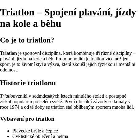
Triatlon – Spojení plavání, jízdy
na kole a běhu
Co je to triatlon?
Triatlon
je sportovní disciplína, která kombinuje tři různé disciplíny –
plavání, jízdu na kole a běh. Pro mnoho lidí je triatlon více než jen
sport, je to životní styl a výzva, která zkouší jejich fyzickou i mentální
odolnost.
Historie triatlonu
Triatlon
vznikl v sedmdesátých letech minulého století a postupně
získal popularitu po celém světě. První oficiální závody se konaly v
roce 1974 a od té doby se triatlon stal oblíbeným sportem mnoha lidí.
Vybavení pro triatlon
Plavecké brýle a čepice
Cyklistické oblečení a helma