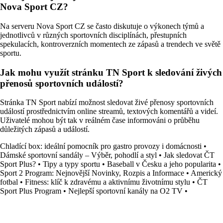
Nova Sport CZ?
Na serveru Nova Sport CZ se často diskutuje o výkonech týmů a
jednotlivců v různých sportovních disciplínách, přestupních
spekulacích, kontroverzních momentech ze zápasů a trendech ve světě
sportu.
Jak mohu využít stránku TN Sport k sledování živých
přenosů sportovních událostí?
Stránka TN Sport nabízí možnost sledovat živé přenosy sportovních
událostí prostřednictvím online streamů, textových komentářů a videí.
Uživatelé mohou být tak v reálném čase informováni o průběhu
důležitých zápasů a událostí.
Chladící box: ideální pomocník pro gastro provozy i domácnosti
•
Dámské sportovní sandály – Výběr, pohodlí a styl
•
Jak sledovat ČT
Sport Plus?
•
Tipy a typy sportu
•
Baseball v Česku a jeho popularita
•
Sport 2 Program: Nejnovější Novinky, Rozpis a Informace
•
Americký
fotbal
•
Fitness: klíč k zdravému a aktivnímu životnímu stylu
•
ČT
Sport Plus Program
•
Nejlepší sportovní kanály na O2 TV
•