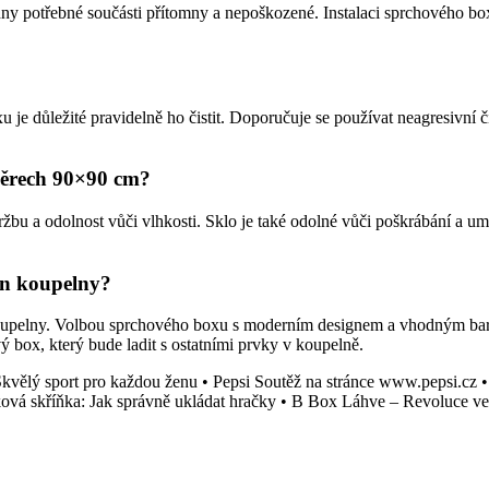
hny potřebné součásti přítomny a nepoškozené. Instalaci sprchového boxu
 je důležité pravidelně ho čistit. Doporučuje se používat neagresivní 
měrech 90×90 cm?
bu a odolnost vůči vlhkosti. Sklo je také odolné vůči poškrábání a um
gn koupelny?
oupelny. Volbou sprchového boxu s moderním designem a vhodným bar
ý box, který bude ladit s ostatními prvky v koupelně.
Skvělý sport pro každou ženu
•
Pepsi Soutěž na stránce www.pepsi.cz
ová skříňka: Jak správně ukládat hračky
•
B Box Láhve – Revoluce ve 