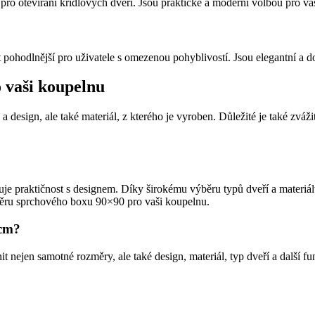
 pro otevírání křídlových dveří. Jsou praktické a moderní volbou pro va
 pohodlnější pro uživatele s omezenou pohyblivostí. Jsou elegantní a d
 vaši koupelnu
 design, ale také materiál, z kterého je vyroben. Důležité je také zvá
e praktičnost s designem. Díky širokému výběru typů dveří a materiál
běru sprchového boxu 90×90 pro vaši koupelnu.
 cm?
t nejen samotné rozměry, ale také design, materiál, typ dveří a další