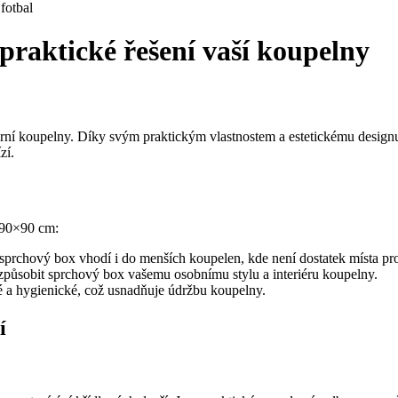
fotbal
raktické řešení vaší koupelny
ní koupelny. Díky svým praktickým vlastnostem a estetickému designu
zí.
u 90×90 cm:
chový box vhodí i do menších koupelen, kde není dostatek místa pr
způsobit sprchový box vašemu osobnímu stylu a interiéru koupelny.
é a hygienické, což usnadňuje údržbu koupelny.
í