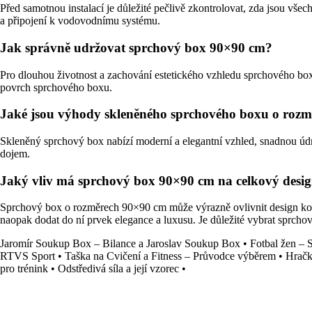
Před samotnou instalací je důležité pečlivě zkontrolovat, zda jsou všec
a připojení k vodovodnímu systému.
Jak správně udržovat sprchový box 90×90 cm?
Pro dlouhou životnost a zachování estetického vzhledu sprchového boxu
povrch sprchového boxu.
Jaké jsou výhody skleněného sprchového boxu o roz
Skleněný sprchový box nabízí moderní a elegantní vzhled, snadnou údrž
dojem.
Jaký vliv má sprchový box 90×90 cm na celkový desi
Sprchový box o rozměrech 90×90 cm může výrazně ovlivnit design k
naopak dodat do ní prvek elegance a luxusu. Je důležité vybrat sprchov
Jaromír Soukup Box – Bilance a Jaroslav Soukup Box
•
Fotbal žen – 
RTVS Sport
•
Taška na Cvičení a Fitness – Průvodce výběrem
•
Hračk
pro trénink
•
Odstředivá síla a její vzorec
•