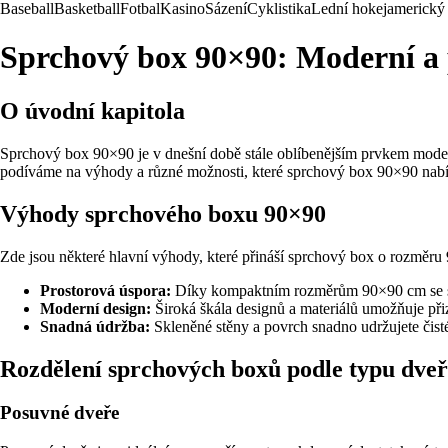
Baseball
Basketball
Fotbal
Kasino
Sázení
Cyklistika
Lední hokej
americký 
Sprchový box 90×90: Moderní a p
O úvodní kapitola
Sprchový box 90×90 je v dnešní době stále oblíbenějším prvkem moder
podíváme na výhody a různé možnosti, které sprchový box 90×90 nabí
Výhody sprchového boxu 90×90
Zde jsou některé hlavní výhody, které přináší sprchový box o rozměr
Prostorová úspora:
Díky kompaktním rozměrům 90×90 cm se spr
Moderní design:
Široká škála designů a materiálů umožňuje při
Snadná údržba:
Skleněné stěny a povrch snadno udržujete čist
Rozdělení sprchových boxů podle typu dveř
Posuvné dveře