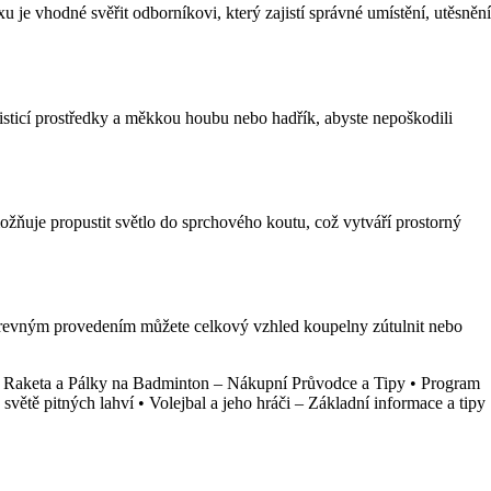
 je vhodné svěřit odborníkovi, který zajistí správné umístění, utěsnění
čisticí prostředky a měkkou houbu nebo hadřík, abyste nepoškodili
ožňuje propustit světlo do sprchového koutu, což vytváří prostorný
evným provedením můžete celkový vzhled koupelny zútulnit nebo
•
Raketa a Pálky na Badminton – Nákupní Průvodce a Tipy
•
Program
světě pitných lahví
•
Volejbal a jeho hráči – Základní informace a tipy