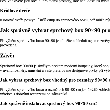
Posuvné dveře jsou ideální pro menší prostory, kde není dostatek místa
Křídlové dveře
Křídlové dveře poskytují širší vstup do sprchového boxu, což může být
Jak správně vybrat sprchový box 90×90 pro
Při výběru sprchového boxu 90×90 je důležité zohlednit nejen rozměry a
provedena.
Závěr
Sprchový box 90×90 je skvělým prvkem moderní koupelny, který spojuj
v úvahu rozměry, umístění a vaše preferované designové prvky při vý
Jak vybrat sprchový box vhodný pro rozměry 90×90
Při výběru sprchového boxu o rozměrech 90×90 cm je důležité zohledni
výrobce s dobrými recenzemi od zákazníků.
Jak správně instalovat sprchový box 90×90 cm?