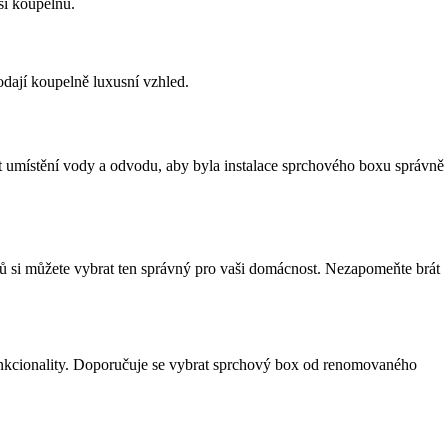
ši koupelnu.
odají koupelně luxusní vzhled.
žit umístění vody a odvodu, aby byla instalace sprchového boxu správně
ů si můžete vybrat ten správný pro vaši domácnost. Nezapomeňte brát
 funkcionality. Doporučuje se vybrat sprchový box od renomovaného