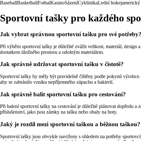
Baseball
Basketball
Fotbal
Kasino
Sázení
Cyklistika
Lední hokej
americký 
Sportovní tašky pro každého spo
Jak vybrat správnou sportovní tašku pro své potřeby
Při výběru sportovní tašky je důležité zvážit velikost, materiál, design 
dostatkem úložného prostoru a odolným materiálem.
Jak správně udržovat sportovní tašku v čistotě?
Sportovní tašky by měly být pravidelně čištěny podle pokynů výrobce. V
aby se zabránilo vzniku nepříjemného zápachu a bakterií.
Jak správně balit sportovní tašku pro cestování?
Při balení sportovní tašky na cestování je důležité plánovat dopředu a
příslušenství, jako jsou zámky na tašku nebo obaly na boty.
Jaký je rozdíl mezi sportovní taškou a běžnou taškou?
Sportovní tašky jsou obvykle navrženy s ohledem na potřeby sportovců 