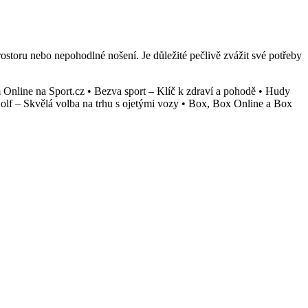
prostoru nebo nepohodlné nošení. Je důležité pečlivě zvážit své potřeby
 Online na Sport.cz
•
Bezva sport – Klíč k zdraví a pohodě
•
Hudy
lf – Skvělá volba na trhu s ojetými vozy
•
Box, Box Online a Box