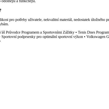
 odolnější a funkčnější.
?
likost pro potřeby uživatele, nekvalitní materiál, nedostatek úložného 
hybám.
Váš Průvodce Programem a Sportovními Zážitky
•
Tenis Dnes Program
•
Sportovní podprsenky pro optimální sportovní výkon
•
Volkswagen Go
•