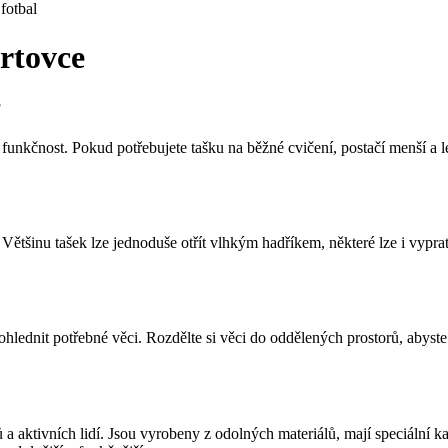
fotbal
rtovce
?
a funkčnost. Pokud potřebujete tašku na běžné cvičení, postačí menší a le
ětšinu tašek lze jednoduše otřít vlhkým hadříkem, některé lze i vyprat 
 zohlednit potřebné věci. Rozdělte si věci do oddělených prostorů, aby
a aktivních lidí. Jsou vyrobeny z odolných materiálů, mají speciální k