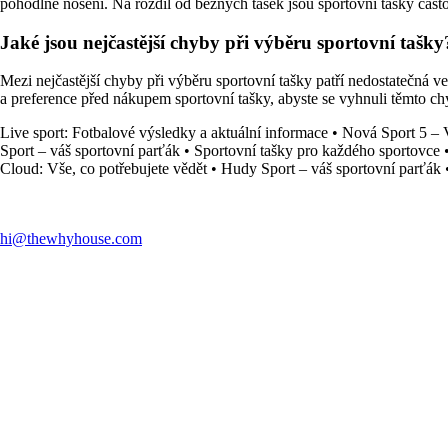
pohodlné nošení. Na rozdíl od běžných tašek jsou sportovní tašky často
Jaké jsou nejčastější chyby při výběru sportovní tašky
Mezi nejčastější chyby při výběru sportovní tašky patří nedostatečná ve
a preference před nákupem sportovní tašky, abyste se vyhnuli těmto c
Live sport: Fotbalové výsledky a aktuální informace
•
Nová Sport 5 – 
Sport – váš sportovní parťák
•
Sportovní tašky pro každého sportovce
Cloud: Vše, co potřebujete vědět
•
Hudy Sport – váš sportovní parťák
hi@thewhyhouse.com