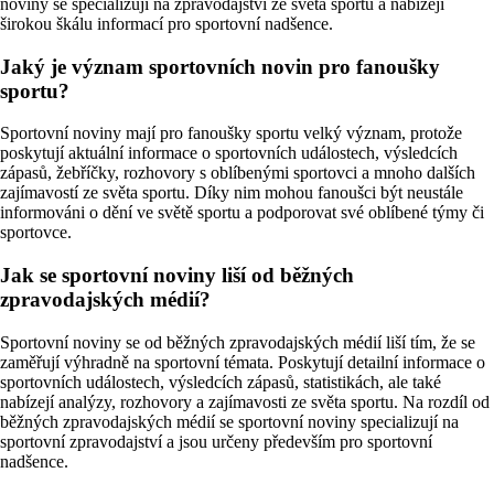
noviny se specializují na zpravodajství ze světa sportu a nabízejí
širokou škálu informací pro sportovní nadšence.
Jaký je význam sportovních novin pro fanoušky
sportu?
Sportovní noviny mají pro fanoušky sportu velký význam, protože
poskytují aktuální informace o sportovních událostech, výsledcích
zápasů, žebříčky, rozhovory s oblíbenými sportovci a mnoho dalších
zajímavostí ze světa sportu. Díky nim mohou fanoušci být neustále
informováni o dění ve světě sportu a podporovat své oblíbené týmy či
sportovce.
Jak se sportovní noviny liší od běžných
zpravodajských médií?
Sportovní noviny se od běžných zpravodajských médií liší tím, že se
zaměřují výhradně na sportovní témata. Poskytují detailní informace o
sportovních událostech, výsledcích zápasů, statistikách, ale také
nabízejí analýzy, rozhovory a zajímavosti ze světa sportu. Na rozdíl od
běžných zpravodajských médií se sportovní noviny specializují na
sportovní zpravodajství a jsou určeny především pro sportovní
nadšence.