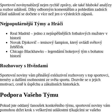
Sportovní noviny
nabízejí nejen rychlé zprávy, ale také hluboké analýzy
a rozbor událostí. Díky odborným komentářům a pohledům zadních
částí událostí se dočtete o více než jen o výsledcích zápasů.
Nejpopulárnější Týmy a Hráči
Real Madrid – jedno z nejúspěšnějších fotbalových mužstev v
historii
Novak Djokovič – tenisový šampion, který ovládl světový
žebříček
Chicago Blackhawks – legendární hokejový tým s bohatou
historií
Rozhovory s Hvězdami
Sportovní noviny vám přinášejí exkluzivní rozhovory s top sportovci,
trenéry a dalšími osobnostmi ze světa sportu. Dozvíte se o jejich
motivaci, cestě k úspěchu a zákulisních historkách.
Podpora Vašeho Týmu
Pokud jste oddaný fanoušek konkrétního týmu, sportovní noviny vám
pomohou držet krok s veškerými událostmi týkajícími se vašeho