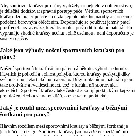
Aby sportovní kraťasy pro pány vydržely co nejdéle v dobrém stavu,
je důležité dodržovat správné postupy péče. Většinu sportovních
kraťasů lze prát v pračce na nízké teplotě, ideálně naruby a společně s
podobně barevným oblečením. Doporučuje se používat jemný prací
prostředek bez aviváže, která by mohla poškodit funkční materiál. Po
vyprání je vhodné kraťasy nechat volně uschnout, není doporučeno je
sušit v sušičce.
Jaké jsou výhody nošení sportovních kraťasů pro
pány?
Nošení sportovních kraťasů pro pány má několik výhod. Jednou z
hlavních je pohodlí a volnost pohybu, kterou kraťasy poskytují díky
svému střihu a elastickému materiálu. Díky funkčnímu materiálu jsou
také prodyšné a rychleschnoucí, což je ideální při sportovních
aktivitách. Sportovní kraťasy také často disponují praktickými kapsami
pro uložení drobností nebo klíčů, což je velmi praktické.
Jaký je rozdíl mezi sportovními kraťasy a běžnými
šortkami pro pány?
Hlavním rozdílem mezi sportovními kraťasy a běžnými šortkami je
jejich účel a design. Sportovní kraťasy jsou navrženy speciálně pro