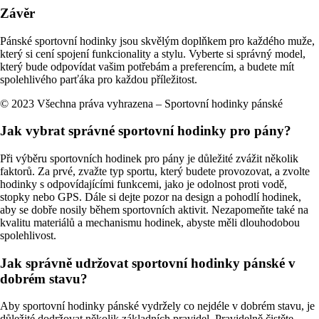
Závěr
Pánské sportovní hodinky jsou skvělým doplňkem pro každého muže,
který si cení spojení funkcionality a stylu. Vyberte si správný model,
který bude odpovídat vašim potřebám a preferencím, a budete mít
spolehlivého parťáka pro každou příležitost.
© 2023 Všechna práva vyhrazena – Sportovní hodinky pánské
Jak vybrat správné sportovní hodinky pro pány?
Při výběru sportovních hodinek pro pány je důležité zvážit několik
faktorů. Za prvé, zvažte typ sportu, který budete provozovat, a zvolte
hodinky s odpovídajícími funkcemi, jako je odolnost proti vodě,
stopky nebo GPS. Dále si dejte pozor na design a pohodlí hodinek,
aby se dobře nosily během sportovních aktivit. Nezapomeňte také na
kvalitu materiálů a mechanismu hodinek, abyste měli dlouhodobou
spolehlivost.
Jak správně udržovat sportovní hodinky pánské v
dobrém stavu?
Aby sportovní hodinky pánské vydržely co nejdéle v dobrém stavu, je
důležité dodržovat několik základních pravidel. Pravidelně čistěte