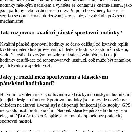
hodinky měkkým hadříkem a vyhněte se kontaktu s chemikáliemi, jako
jsou parfémy nebo čisticí prostředky. Při potřebě výměny baterie či
servisu se obraťte na autorizovaný servis, abyste zabránili poškození
mechanismu.
Jak rozpoznat kvalitní pánské sportovní hodinky?
Kvalitní pánské sportovní hodinky se často odlišují od levných replik
kvalitou materiálů a provedením. Hledejte hodinky s odolným sklem,
vodotěsností a kovovým pouzdrem. Dále si všimněte, zda mají
hodinky certifikace od renomovaných institucí, což může být známkou
jejich kvality a spolehlivosti.
Jaký je rozdíl mezi sportovními a klasickými
pánskými hodinkami?
Hlavním rozdílem mezi sportovními a klasickými pánskými hodinkami
je jejich design a funkce. Sportovní hodinky jsou obvykle navrženy s
ohledem na aktivní životní styl a disponují funkcemi jako stopky, GPS
nebo odolností proti nárazům. Naopak klasické pánské hodinky jsou
elegantnější a často slouží spíše jako módní doplněk než praktický
sportovní nástroj.