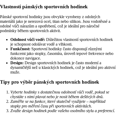
Vlastnosti pánských sportovních hodinek
Pánské sportovní hodinky jsou obvykle vyrobeny z odolných
materiálů jako je nerezová ocel, titan nebo silikon. Jsou vodotěsné a
odolné vůči nárazům a opotřebení, což je ideální pro náročné
podmínky během sportovních aktivit.
Odolnost vůči vodě:
Důležitou vlastností sportovních hodinek
je schopnost odolávat vodě a vlhkosti.
Funkčnost:
Sportovní hodinky často disponují různými
funkcemi jako stopky, časomíra, úroveň tepové frekvence nebo
dokonce navigace.
Design:
Design sportovních hodinek je často moderní a
dynamičtější než u klasických hodinek, což je ideální pro aktivní
muže.
Tipy pro výběr pánských sportovních hodinek
Vyberte hodinky s dostatečnou odolností vůči vodě, pokud se
chystáte s nimi plavat nebo je nosit během deštivých dnů.
Zaměřte se na funkce, které skutečně využijete – například
stopky pro měření času při sportovních aktivitách.
Zvažte design hodinek podle vašeho osobního stylu a preferencí.