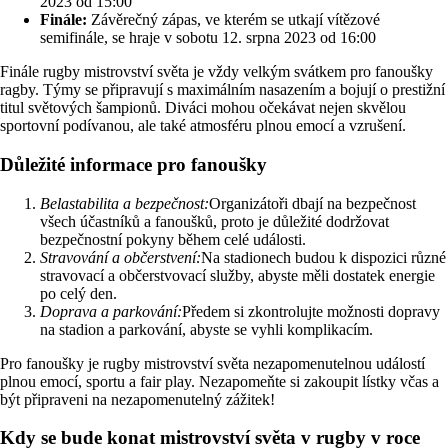
2023 od 15:00
Finále:
Závěrečný zápas, ve kterém se utkají vítězové
semifinále, se hraje v sobotu 12. srpna 2023 od 16:00
Finále rugby mistrovství světa je vždy velkým svátkem pro fanoušky
ragby. Týmy se připravují s maximálním nasazením a bojují o prestižní
titul světových šampionů. Diváci mohou očekávat nejen skvělou
sportovní podívanou, ale také atmosféru plnou emocí a vzrušení.
Důležité informace pro fanoušky
Belastabilita a bezpečnost:
Organizátoři dbají na bezpečnost
všech účastníků a fanoušků, proto je důležité dodržovat
bezpečnostní pokyny během celé události.
Stravování a občerstvení:
Na stadionech budou k dispozici různé
stravovací a občerstvovací služby, abyste měli dostatek energie
po celý den.
Doprava a parkování:
Předem si zkontrolujte možnosti dopravy
na stadion a parkování, abyste se vyhli komplikacím.
Pro fanoušky je rugby mistrovství světa nezapomenutelnou událostí
plnou emocí, sportu a fair play. Nezapomeňte si zakoupit lístky včas a
být připraveni na nezapomenutelný zážitek!
Kdy se bude konat mistrovství světa v rugby v roce