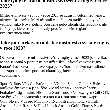
Jaké týmy se účastní mistrovství světa v rugby v roce
2023?
Mistrovství světa v rugby v roce 2023 se zúčastní celkem 20 týmů z
různých částí světa. Mezi účastníky patří nejen tradiční rugbyové
velmoci, jako Nový Zéland, Austrálie nebo Jihoafrická republika, ale
také týmy, které se kvalifikovaly prostřednictvím regionálních
kvalifikačních turnajů.
Jaké jsou očekávání ohledně mistrovství světa v rugby
v roce 2023?
Očekávání ohledně mistrovství světa v rugby v roce 2023 jsou velká,
neboť se jedná o jednu z nejprestižnějších událostí ve světě rugby.
Fanoušci očekávají napínavé zápasy, skvělou atmosféru na stadionech
a nezapomenutelné sportovní okamžiky, které budou dlouho
vzpomínány.
Sport Online: Vše, Co Potřebujete Vědět o Sportu Online
•
Bolest v
hruškovitém svalu a jeho léčba
•
Malý fotbal
•
Sportovní brýle
•
Fotbalová Liga mistrů: Historie a Současnost
•
Volkswagen Golf GTI:
Skvělý Vůz pro Milovníky Rychlosti a Komfortu
•
Volkswagen Golf
GTI: Skvělý Vůz pro Milovníky Rychlosti a Komfortu
•
Limak
Arcadia Sport Resort & Hotel Limak Arcadia Golf
•
Fitness Plzeň: