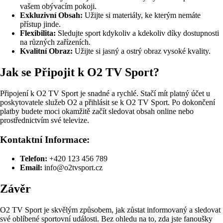
vašem obývacím pokoji.
Exkluzivní Obsah:
Užijte si materiály, ke kterým nemáte
přístup jinde.
Flexibilita:
Sledujte sport kdykoliv a kdekoliv díky dostupnosti
na různých zařízeních.
Kvalitní Obraz:
Užijte si jasný a ostrý obraz vysoké kvality.
Jak se Připojit k O2 TV Sport?
Připojení k O2 TV Sport je snadné a rychlé. Stačí mít platný účet u
poskytovatele služeb O2 a přihlásit se k O2 TV Sport. Po dokončení
platby budete moci okamžitě začít sledovat obsah online nebo
prostřednictvím své televize.
Kontaktní Informace:
Telefon:
+420 123 456 789
Email:
info@o2tvsport.cz
Závěr
O2 TV Sport je skvělým způsobem, jak zůstat informovaný a sledovat
své oblíbené sportovní události. Bez ohledu na to, zda jste fanoušky