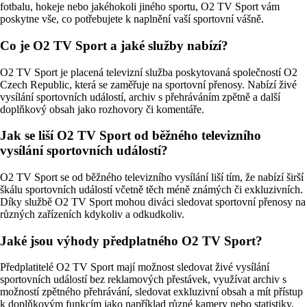
fotbalu, hokeje nebo jakéhokoli jiného sportu, O2 TV Sport vám
poskytne vše, co potřebujete k naplnění vaší sportovní vášně.
Co je O2 TV Sport a jaké služby nabízí?
O2 TV Sport je placená televizní služba poskytovaná společností O2
Czech Republic, která se zaměřuje na sportovní přenosy. Nabízí živé
vysílání sportovních událostí, archiv s přehráváním zpětně a další
doplňkový obsah jako rozhovory či komentáře.
Jak se liší O2 TV Sport od běžného televizního
vysílání sportovních událostí?
O2 TV Sport se od běžného televizního vysílání liší tím, že nabízí širší
škálu sportovních událostí včetně těch méně známých či exkluzivních.
Díky službě O2 TV Sport mohou diváci sledovat sportovní přenosy na
různých zařízeních kdykoliv a odkudkoliv.
Jaké jsou výhody předplatného O2 TV Sport?
Předplatitelé O2 TV Sport mají možnost sledovat živé vysílání
sportovních událostí bez reklamových přestávek, využívat archiv s
možností zpětného přehrávání, sledovat exkluzivní obsah a mít přístup
k doplňkovým funkcím jako například různé kamery nebo statistiky.