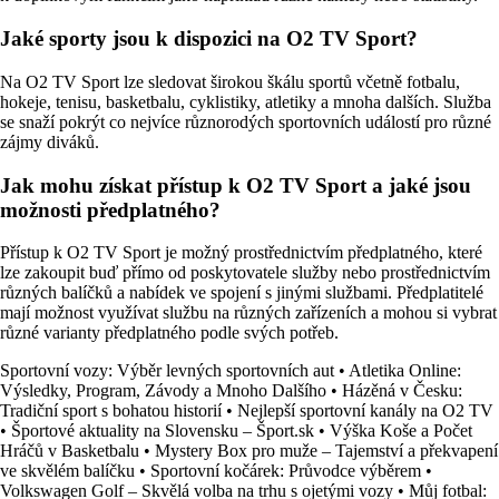
Jaké sporty jsou k dispozici na O2 TV Sport?
Na O2 TV Sport lze sledovat širokou škálu sportů včetně fotbalu,
hokeje, tenisu, basketbalu, cyklistiky, atletiky a mnoha dalších. Služba
se snaží pokrýt co nejvíce různorodých sportovních událostí pro různé
zájmy diváků.
Jak mohu získat přístup k O2 TV Sport a jaké jsou
možnosti předplatného?
Přístup k O2 TV Sport je možný prostřednictvím předplatného, které
lze zakoupit buď přímo od poskytovatele služby nebo prostřednictvím
různých balíčků a nabídek ve spojení s jinými službami. Předplatitelé
mají možnost využívat službu na různých zařízeních a mohou si vybrat
různé varianty předplatného podle svých potřeb.
Sportovní vozy: Výběr levných sportovních aut
•
Atletika Online:
Výsledky, Program, Závody a Mnoho Dalšího
•
Házěná v Česku:
Tradiční sport s bohatou historií
•
Nejlepší sportovní kanály na O2 TV
•
Športové aktuality na Slovensku – Šport.sk
•
Výška Koše a Počet
Hráčů v Basketbalu
•
Mystery Box pro muže – Tajemství a překvapení
ve skvělém balíčku
•
Sportovní kočárek: Průvodce výběrem
•
Volkswagen Golf – Skvělá volba na trhu s ojetými vozy
•
Můj fotbal: