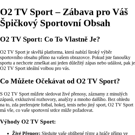
O2 TV Sport – Zábava pro Váš
Špičkový Sportovní Obsah
O2 TV Sport: Co To Vlastně Je?
O2 TV Sport je skvělá platforma, která nabízí široký výběr
sportovního obsahu přímo na vašem obrazovce. Pokud jste fanoušky
sportu a nechcete zmeškat ani jeden důležitý zápas nebo událost, pak je
O2 TV Sport ideální volbou pro vás.
Co Můžete Očekávat od O2 TV Sport?
S O2 TV Sport můžete sledovat živé přenosy, záznamy z minulých
zápasů, exkluzivní rozhovory, analýzy a mnoho dalšího. Bez ohledu
na to, zda preferujete fotbal, hokej, tenis nebo jiný sport, O2 TV Sport
má vše, co vaše sportovní srdce může požadovat.
Výhody O2 TV Sport:
Živé Přenosy:
Sledujte vaše oblíbené týmy a hráče přímo ve