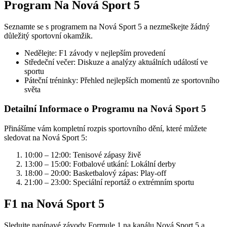
Program Na Nová Sport 5
Seznamte se s programem na Nová Sport 5 a nezmeškejte žádný
důležitý sportovní okamžik.
Nedělejte: F1 závody v nejlepším provedení
Středeční večer: Diskuze a analýzy aktuálních událostí ve
sportu
Páteční tréninky: Přehled nejlepších momentů ze sportovního
světa
Detailní Informace o Programu na Nová Sport 5
Přinášíme vám kompletní rozpis sportovního dění, které můžete
sledovat na Nová Sport 5:
10:00 – 12:00: Tenisové zápasy živě
13:00 – 15:00: Fotbalové utkání: Lokální derby
18:00 – 20:00: Basketbalový zápas: Play-off
21:00 – 23:00: Speciální reportáž o extrémním sportu
F1 na Nová Sport 5
Sledujte napínavé závody Formule 1 na kanálu Nová Sport 5 a