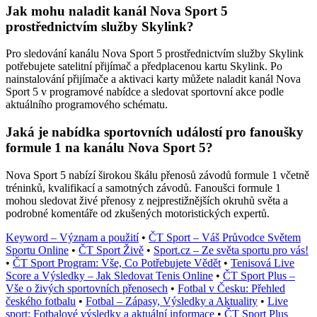
Jak mohu naladit kanál Nova Sport 5
prostřednictvím služby Skylink?
Pro sledování kanálu Nova Sport 5 prostřednictvím služby Skylink
potřebujete satelitní přijímač a předplacenou kartu Skylink. Po
nainstalování přijímače a aktivaci karty můžete naladit kanál Nova
Sport 5 v programové nabídce a sledovat sportovní akce podle
aktuálního programového schématu.
Jaká je nabídka sportovních událostí pro fanoušky
formule 1 na kanálu Nova Sport 5?
Nova Sport 5 nabízí širokou škálu přenosů závodů formule 1 včetně
tréninků, kvalifikací a samotných závodů. Fanoušci formule 1
mohou sledovat živé přenosy z nejprestižnějších okruhů světa a
podrobné komentáře od zkušených motoristických expertů.
Keyword – Význam a použití
•
ČT Sport – Váš Průvodce Světem
Sportu Online
•
ČT Sport Živě
•
Sport.cz – Ze světa sportu pro vás!
•
ČT Sport Program: Vše, Co Potřebujete Vědět
•
Tenisová Live
Score a Výsledky – Jak Sledovat Tenis Online
•
ČT Sport Plus –
Vše o živých sportovních přenosech
•
Fotbal v Česku: Přehled
českého fotbalu
•
Fotbal – Zápasy, Výsledky a Aktuality
•
Live
sport: Fotbalové výsledky a aktuální informace
•
ČT Sport Plus