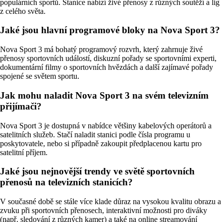
populárních sportů. Stanice nabízí živé přenosy z různých soutěží a lig
z celého světa.
Jaké jsou hlavní programové bloky na Nova Sport 3?
Nova Sport 3 má bohatý programový rozvrh, který zahrnuje živé
přenosy sportovních událostí, diskuzní pořady se sportovními experti,
dokumentární filmy o sportovních hvězdách a další zajímavé pořady
spojené se světem sportu.
Jak mohu naladit Nova Sport 3 na svém televizním
přijímači?
Nova Sport 3 je dostupná v nabídce většiny kabelových operátorů a
satelitních služeb. Stačí naladit stanici podle čísla programu u
poskytovatele, nebo si případně zakoupit předplacenou kartu pro
satelitní příjem.
Jaké jsou nejnovější trendy ve světě sportovních
přenosů na televizních stanicích?
V současné době se stále více klade důraz na vysokou kvalitu obrazu a
zvuku při sportovních přenosech, interaktivní možnosti pro diváky
(např. sledování z různých kamer) a také na online streamování