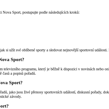
i Nova Sport, postupujte podle následujících kroků:
k si užít své oblíbené sporty a sledovat nejnovější sportovní události
 Nova Sport?
ím televizního programu, který je běžně k dispozici v novinách nebo o
ně časů a popisů pořadů.
Nova Sport?
dů, jako jsou živé přenosy sportovních událostí, diskusní pořady, do
istické závody.
port?