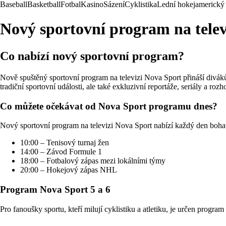
Baseball
Basketball
Fotbal
Kasino
Sázení
Cyklistika
Lední hokej
americký 
Nový sportovní program na telev
Co nabízí nový sportovní program?
Nově spuštěný sportovní program na televizi Nova Sport přináší divák
tradiční sportovní události, ale také exkluzivní reportáže, seriály a ro
Co můžete očekávat od Nova Sport programu dnes?
Nový sportovní program na televizi Nova Sport nabízí každý den bohato
10:00 – Tenisový turnaj žen
14:00 – Závod Formule 1
18:00 – Fotbalový zápas mezi lokálními týmy
20:00 – Hokejový zápas NHL
Program Nova Sport 5 a 6
Pro fanoušky sportu, kteří milují cyklistiku a atletiku, je určen progra