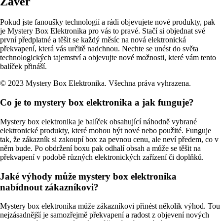
Závěr
Pokud jste fanoušky technologií a rádi objevujete nové produkty, pak
je Mystery Box Elektronika pro vás to pravé. Stačí si objednat své
první předplatné a těšit se každý měsíc na nová elektronická
překvapení, která vás určitě nadchnou. Nechte se unést do světa
technologických tajemství a objevujte nové možnosti, které vám tento
balíček přináší.
© 2023 Mystery Box Elektronika. Všechna práva vyhrazena.
Co je to mystery box elektronika a jak funguje?
Mystery box elektronika je balíček obsahující náhodně vybrané
elektronické produkty, které mohou být nové nebo použité. Funguje
tak, že zákazník si zakoupí box za pevnou cenu, ale neví předem, co v
něm bude. Po obdržení boxu pak odhalí obsah a může se těšit na
překvapení v podobě různých elektronických zařízení či doplňků.
Jaké výhody může mystery box elektronika
nabídnout zákazníkovi?
Mystery box elektronika může zákazníkovi přinést několik výhod. Tou
nejzásadnější je samozřejmě překvapení a radost z objevení nových