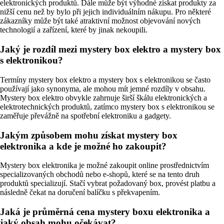
elektronických produktů. Dále může být výhodné získat produkty za
nižší cenu než by bylo při jejich individuálním nákupu. Pro některé
zákazníky může být také atraktivní možnost objevování nových
technologií a zařízení, které by jinak nekoupili.
Jaký je rozdíl mezi mystery box elektro a mystery box
s elektronikou?
Termíny mystery box elektro a mystery box s elektronikou se často
používají jako synonyma, ale mohou mít jemné rozdíly v obsahu.
Mystery box elektro obvykle zahrnuje širší škálu elektronických a
elektrotechnických produktů, zatímco mystery box s elektronikou se
zaměřuje převážně na spotřební elektroniku a gadgety.
Jakým způsobem mohu získat mystery box
elektronika a kde je možné ho zakoupit?
Mystery box elektronika je možné zakoupit online prostřednictvím
specializovaných obchodů nebo e-shopů, které se na tento druh
produktů specializují. Stačí vybrat požadovaný box, provést platbu a
následně čekat na doručení balíčku s překvapením.
Jaká je průměrná cena mystery boxu elektronika a
jaký obsah mohu očekávat?