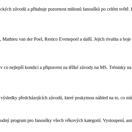
tických závodů a přitahuje pozornost milionů fanoušků po celém světě. P
n, Mathieu van der Poel, Remco Evenepoel a další. Jejich rivalita a boj
i v co nejlepší kondici a připraveni na těžké závody na MS. Tréninky na 
 a výsledky předcházejících závodů, které poskytnou náhled na to, co m
dný program pro fanoušky všech věkových kategorií. Vystoupení, auto