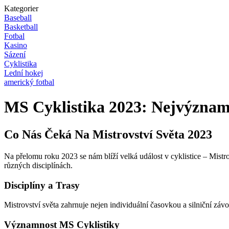
Kategorier
Baseball
Basketball
Fotbal
Kasino
Sázení
Cyklistika
Lední hokej
americký fotbal
MS Cyklistika 2023: Nejvýznamn
Co Nás Čeká Na Mistrovství Světa 2023
Na přelomu roku 2023 se nám blíží velká událost v cyklistice – Mistrovs
různých disciplínách.
Disciplíny a Trasy
Mistrovství světa zahrnuje nejen individuální časovkou a silniční záv
Významnost MS Cyklistiky