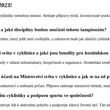
2023!
i cyklistiky nemohou minout. Sledujte přípravy týmů, favorizované jezdc
3 a jaké disciplíny budou součástí tohoto šampionátu?
ínu, který ještě není zveřejněn, a zahrnovat bude jak silniční cyklistiku
věta v cyklistice a jaké jsou benefity pro hostitelskou
ardy v oblasti infrastruktury, bezpečnosti a organizace. Hostitelská země 
 účasti na Mistrovství světa v cyklistice a jak se na ně 
konkurencí a změnami počasí. Příprava zahrnuje intenzivní trénink, str
itu cyklistiky a podporu sportu ve společnosti?
otivuje lidi k aktivnímu pohybu a podporuje zdravý životní styl. Tím tak