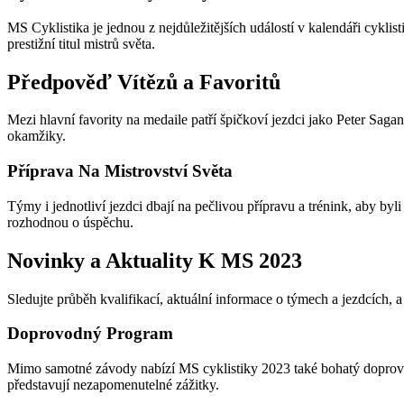
MS Cyklistika je jednou z nejdůležitějších událostí v kalendáři cyklis
prestižní titul mistrů světa.
Předpověď Vítězů a Favoritů
Mezi hlavní favority na medaile patří špičkoví jezdci jako Peter Saga
okamžiky.
Příprava Na Mistrovství Světa
Týmy i jednotliví jezdci dbají na pečlivou přípravu a trénink, aby byl
rozhodnou o úspěchu.
Novinky a Aktuality K MS 2023
Sledujte průběh kvalifikací, aktuální informace o týmech a jezdcích,
Doprovodný Program
Mimo samotné závody nabízí MS cyklistiky 2023 také bohatý doprovo
představují nezapomenutelné zážitky.