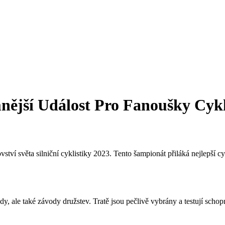
ější Událost Pro Fanoušky Cykl
tví světa silniční cyklistiky 2023. Tento šampionát přiláká nejlepší cykl
ody, ale také závody družstev. Tratě jsou pečlivě vybrány a testují sc