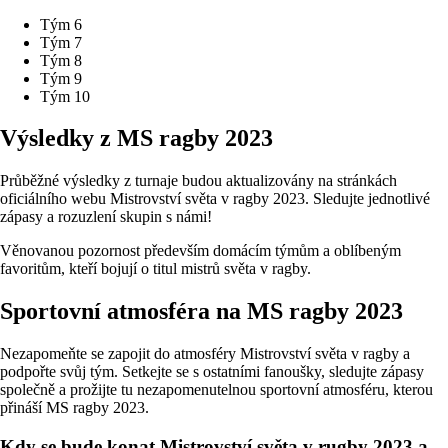
Tým 6
Tým 7
Tým 8
Tým 9
Tým 10
Výsledky z MS ragby 2023
Průběžné výsledky z turnaje budou aktualizovány na stránkách
oficiálního webu Mistrovství světa v ragby 2023. Sledujte jednotlivé
zápasy a rozuzlení skupin s námi!
Věnovanou pozornost především domácím týmům a oblíbeným
favoritům, kteří bojují o titul mistrů světa v ragby.
Sportovní atmosféra na MS ragby 2023
Nezapomeňte se zapojit do atmosféry Mistrovství světa v ragby a
podpořte svůj tým. Setkejte se s ostatními fanoušky, sledujte zápasy
společně a prožijte tu nezapomenutelnou sportovní atmosféru, kterou
přináší MS ragby 2023.
Kdy se bude konat Mistrovství světa v rugby 2023 a