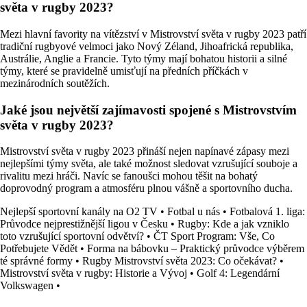
světa v rugby 2023?
Mezi hlavní favority na vítězství v Mistrovství světa v rugby 2023 patří
tradiční rugbyové velmoci jako Nový Zéland, Jihoafrická republika,
Austrálie, Anglie a Francie. Tyto týmy mají bohatou historii a silné
týmy, které se pravidelně umisťují na předních příčkách v
mezinárodních soutěžích.
Jaké jsou největší zajímavosti spojené s Mistrovstvím
světa v rugby 2023?
Mistrovství světa v rugby 2023 přináší nejen napínavé zápasy mezi
nejlepšími týmy světa, ale také možnost sledovat vzrušující souboje a
rivalitu mezi hráči. Navíc se fanoušci mohou těšit na bohatý
doprovodný program a atmosféru plnou vášně a sportovního ducha.
Nejlepší sportovní kanály na O2 TV
•
Fotbal u nás
•
Fotbalová 1. liga:
Průvodce nejprestižnější ligou v Česku
•
Rugby: Kde a jak vzniklo
toto vzrušující sportovní odvětví?
•
ČT Sport Program: Vše, Co
Potřebujete Vědět
•
Forma na bábovku – Praktický průvodce výběrem
té správné formy
•
Rugby Mistrovství světa 2023: Co očekávat?
•
Mistrovství světa v rugby: Historie a Vývoj
•
Golf 4: Legendární
Volkswagen
•