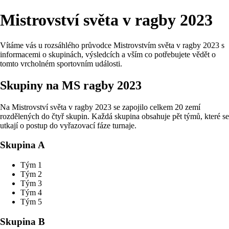
Mistrovství světa v ragby 2023
Vítáme vás u rozsáhlého průvodce Mistrovstvím světa v ragby 2023 s
informacemi o skupinách, výsledcích a vším co potřebujete vědět o
tomto vrcholném sportovním události.
Skupiny na MS ragby 2023
Na Mistrovství světa v ragby 2023 se zapojilo celkem 20 zemí
rozdělených do čtyř skupin. Každá skupina obsahuje pět týmů, které se
utkají o postup do vyřazovací fáze turnaje.
Skupina A
Tým 1
Tým 2
Tým 3
Tým 4
Tým 5
Skupina B