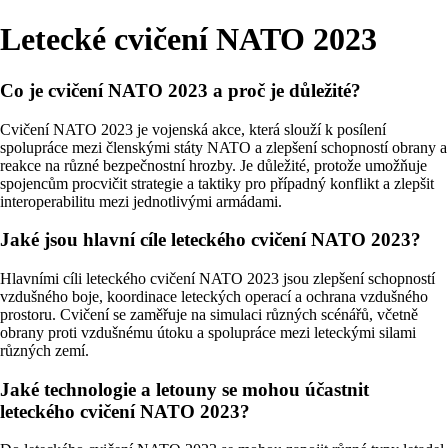
Letecké cvičení NATO 2023
Co je cvičení NATO 2023 a proč je důležité?
Cvičení NATO 2023 je vojenská akce, která slouží k posílení
spolupráce mezi členskými státy NATO a zlepšení schopností obrany a
reakce na různé bezpečnostní hrozby. Je důležité, protože umožňuje
spojencům procvičit strategie a taktiky pro případný konflikt a zlepšit
interoperabilitu mezi jednotlivými armádami.
Jaké jsou hlavní cíle leteckého cvičení NATO 2023?
Hlavními cíli leteckého cvičení NATO 2023 jsou zlepšení schopností
vzdušného boje, koordinace leteckých operací a ochrana vzdušného
prostoru. Cvičení se zaměřuje na simulaci různých scénářů, včetně
obrany proti vzdušnému útoku a spolupráce mezi leteckými silami
různých zemí.
Jaké technologie a letouny se mohou účastnit
leteckého cvičení NATO 2023?