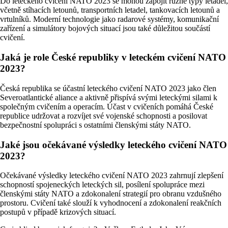
Do leteckého cvičení NATO 2023 se mohou zapojit různé typy letadel,
včetně stíhacích letounů, transportních letadel, tankovacích letounů a
vrtulníků. Moderní technologie jako radarové systémy, komunikační
zařízení a simulátory bojových situací jsou také důležitou součástí
cvičení.
Jaká je role České republiky v leteckém cvičení NATO
2023?
Česká republika se účastní leteckého cvičení NATO 2023 jako člen
Severoatlantické aliance a aktivně přispívá svými leteckými silami k
společným cvičením a operacím. Účast v cvičeních pomáhá České
republice udržovat a rozvíjet své vojenské schopnosti a posilovat
bezpečnostní spolupráci s ostatními členskými státy NATO.
Jaké jsou očekávané výsledky leteckého cvičení NATO
2023?
Očekávané výsledky leteckého cvičení NATO 2023 zahrnují zlepšení
schopností spojeneckých leteckých sil, posílení spolupráce mezi
členskými státy NATO a zdokonalení strategií pro obranu vzdušného
prostoru. Cvičení také slouží k vyhodnocení a zdokonalení reakčních
postupů v případě krizových situací.