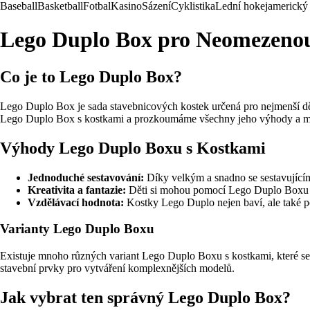
Baseball
Basketball
Fotbal
Kasino
Sázení
Cyklistika
Lední hokej
americký 
Lego Duplo Box pro Neomezenou 
Co je to Lego Duplo Box?
Lego Duplo Box je sada stavebnicových kostek určená pro nejmenší děti
Lego Duplo Box s kostkami a prozkoumáme všechny jeho výhody a m
Výhody Lego Duplo Boxu s Kostkami
Jednoduché sestavování:
Díky velkým a snadno se sestavujícím
Kreativita a fantazie:
Děti si mohou pomocí Lego Duplo Boxu vytv
Vzdělávací hodnota:
Kostky Lego Duplo nejen baví, ale také p
Varianty Lego Duplo Boxu
Existuje mnoho různých variant Lego Duplo Boxu s kostkami, které se li
stavební prvky pro vytváření komplexnějších modelů.
Jak vybrat ten správný Lego Duplo Box?