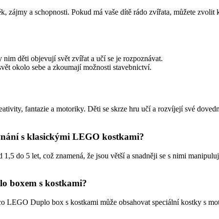
k, zájmy a schopnosti. Pokud má vaše dítě rádo zvířata, můžete zvolit 
nim děti objevují svět zvířat a učí se je rozpoznávat.
í svět okolo sebe a zkoumají možnosti stavebnictví.
ivity, fantazie a motoriky. Děti se skrze hru učí a rozvíjejí své doved
vnání s klasickými LEGO kostkami?
,5 do 5 let, což znamená, že jsou větší a snadněji se s nimi manipulu
lo boxem s kostkami?
LEGO Duplo box s kostkami může obsahovat speciální kostky s motivy, p