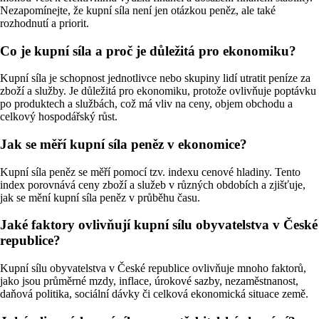
Nezapomínejte, že kupní síla není jen otázkou peněz, ale také
rozhodnutí a priorit.
Co je kupní síla a proč je důležitá pro ekonomiku?
Kupní síla je schopnost jednotlivce nebo skupiny lidí utratit peníze za
zboží a služby. Je důležitá pro ekonomiku, protože ovlivňuje poptávku
po produktech a službách, což má vliv na ceny, objem obchodu a
celkový hospodářský růst.
Jak se měří kupní síla peněz v ekonomice?
Kupní síla peněz se měří pomocí tzv. indexu cenové hladiny. Tento
index porovnává ceny zboží a služeb v různých obdobích a zjišťuje,
jak se mění kupní síla peněz v průběhu času.
Jaké faktory ovlivňují kupní sílu obyvatelstva v České
republice?
Kupní sílu obyvatelstva v České republice ovlivňuje mnoho faktorů,
jako jsou průměrné mzdy, inflace, úrokové sazby, nezaměstnanost,
daňová politika, sociální dávky či celková ekonomická situace země.