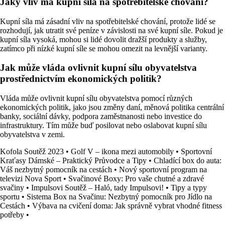
Jaký vliv má kupní síla na spotřebitelské chování?
Kupní síla má zásadní vliv na spotřebitelské chování, protože lidé se
rozhodují, jak utratit své peníze v závislosti na své kupní síle. Pokud je
kupní síla vysoká, mohou si lidé dovolit dražší produkty a služby,
zatímco při nízké kupní síle se mohou omezit na levnější varianty.
Jak může vláda ovlivnit kupní sílu obyvatelstva
prostřednictvím ekonomických politik?
Vláda může ovlivnit kupní sílu obyvatelstva pomocí různých
ekonomických politik, jako jsou změny daní, měnová politika centrální
banky, sociální dávky, podpora zaměstnanosti nebo investice do
infrastruktury. Tím může buď posilovat nebo oslabovat kupní sílu
obyvatelstva v zemi.
Kofola Soutěž 2023
•
Golf V – ikona mezi automobily
•
Sportovní
Kraťasy Dámské – Praktický Průvodce a Tipy
•
Chladící box do auta:
Váš nezbytný pomocník na cestách
•
Nový sportovní program na
televizi Nova Sport
•
Svačinové Boxy: Pro vaše chutné a zdravé
svačiny
•
Impulsovi Soutěž – Haló, tady Impulsovi!
•
Tipy a typy
sportu
•
Sistema Box na Svačinu: Nezbytný pomocník pro Jídlo na
Cestách
•
Výbava na cvičení doma: Jak správně vybrat vhodné fitness
potřeby
•