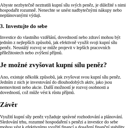
Abyste nezbytečně neztratili kupní sílu svých peněz, je důležité s nimi
hospodařit rozumně. Nenechte se unést nadbytečnými nákupy nebo
neplánovanými výdaji.
3. Investujte do sebe
Investice do vlastního vzdělání, dovedností nebo zdraví mohou být
jedním z nejlepších způsobů, jak efektivně využít svoji kupní sílu
peněz. Neustálý rozvoj se může projevit v lepších pracovních
příležitostech nebo zvýšení příjmů.
Je možné zvyšovat kupní sílu peněz?
Ano, existuje několik způsobů, jak zvyšovat svou kupní sílu peněz.
Jedním z nich je investování do dlouhodobých aktiv, jako jsou
nemovitosti nebo akcie. Další možností je rozvoj osobnosti a
dovedností, což může vést k růstu příjmů.
Závěr
Využití kupní síly peněz vyžaduje správné rozhodování a plánování.
Sledování trhu, rozumné hospodaření s penězi a investice do sebe
mohou vést k efektivnímu využití financí a dosažení finanční stability.