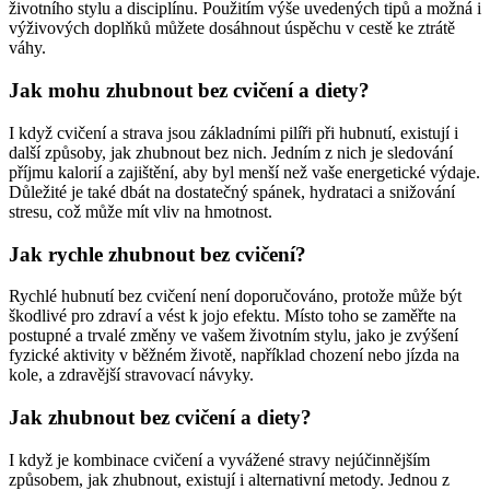
životního stylu a disciplínu. Použitím výše uvedených tipů a možná i
výživových doplňků můžete dosáhnout úspěchu v cestě ke ztrátě
váhy.
Jak mohu zhubnout bez cvičení a diety?
I když cvičení a strava jsou základními pilíři při hubnutí, existují i
další způsoby, jak zhubnout bez nich. Jedním z nich je sledování
příjmu kalorií a zajištění, aby byl menší než vaše energetické výdaje.
Důležité je také dbát na dostatečný spánek, hydrataci a snižování
stresu, což může mít vliv na hmotnost.
Jak rychle zhubnout bez cvičení?
Rychlé hubnutí bez cvičení není doporučováno, protože může být
škodlivé pro zdraví a vést k jojo efektu. Místo toho se zaměřte na
postupné a trvalé změny ve vašem životním stylu, jako je zvýšení
fyzické aktivity v běžném životě, například chození nebo jízda na
kole, a zdravější stravovací návyky.
Jak zhubnout bez cvičení a diety?
I když je kombinace cvičení a vyvážené stravy nejúčinnějším
způsobem, jak zhubnout, existují i alternativní metody. Jednou z