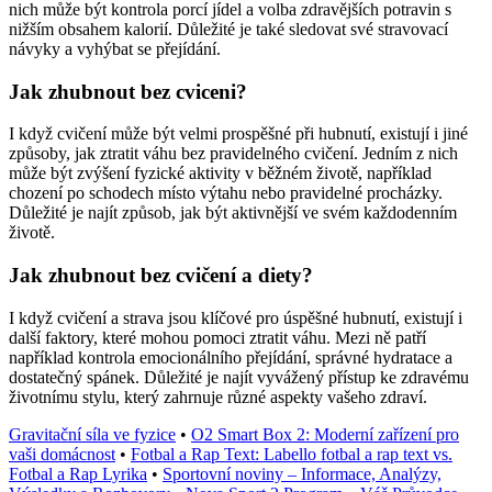
nich může být kontrola porcí jídel a volba zdravějších potravin s
nižším obsahem kalorií. Důležité je také sledovat své stravovací
návyky a vyhýbat se přejídání.
Jak zhubnout bez cviceni?
I když cvičení může být velmi prospěšné při hubnutí, existují i jiné
způsoby, jak ztratit váhu bez pravidelného cvičení. Jedním z nich
může být zvýšení fyzické aktivity v běžném životě, například
chození po schodech místo výtahu nebo pravidelné procházky.
Důležité je najít způsob, jak být aktivnější ve svém každodenním
životě.
Jak zhubnout bez cvičení a diety?
I když cvičení a strava jsou klíčové pro úspěšné hubnutí, existují i
další faktory, které mohou pomoci ztratit váhu. Mezi ně patří
například kontrola emocionálního přejídání, správné hydratace a
dostatečný spánek. Důležité je najít vyvážený přístup ke zdravému
životnímu stylu, který zahrnuje různé aspekty vašeho zdraví.
Gravitační síla ve fyzice
•
O2 Smart Box 2: Moderní zařízení pro
vaši domácnost
•
Fotbal a Rap Text: Labello fotbal a rap text vs.
Fotbal a Rap Lyrika
•
Sportovní noviny – Informace, Analýzy,