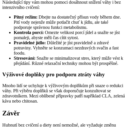
Následující tipy vám mohou pomoci dosáhnout snížení váhy i bez
intenzivního cvičení:
Pitný režim:
Dbejte na dostatečný přísun vody během dne.
Pití vody nejenže může potlačit chuť k jídlu, ale také
podporuje správnou funkci metabolismu.
Kontrola porcí:
Omezte velikost porcí jídel a snažte se jíst
pomaleji, abyste měli čas cítit sytost.
Pravidelné jídlo:
Důležité je jíst pravidelně a zdravé
potraviny. Vyhněte se konzumaci nezdravých svačin a fast
foodu.
Stresování:
Snažte se minimalizovat stres, který může vést k
přejídání. Různé relaxační techniky mohou být prospěšné.
Výživové doplňky pro podporu ztráty váhy
Mnoho lidí se uchyluje k výživovým doplňkům při snaze o redukci
váhy. Při výběru doplňků se však doporučuje konzultovat se
zdravotníkem. Mezi oblíbené přípravky patří například CLA, zelená
káva nebo chitosan.
Závěr
Hubnutí bez cvičení a diety není nemožné, ale vyžaduje změnu