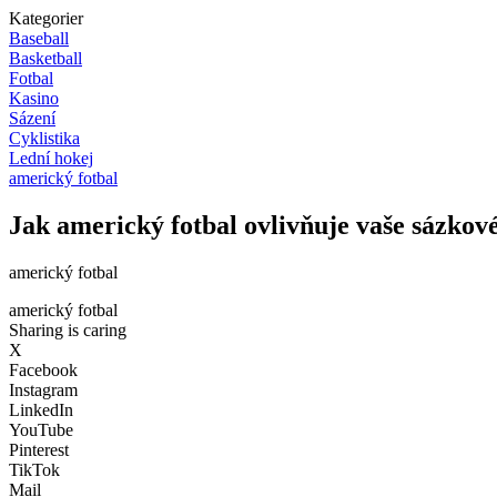
Kategorier
Baseball
Basketball
Fotbal
Kasino
Sázení
Cyklistika
Lední hokej
americký fotbal
Jak americký fotbal ovlivňuje vaše sázkové
americký fotbal
americký fotbal
Sharing is caring
X
Facebook
Instagram
LinkedIn
YouTube
Pinterest
TikTok
Mail