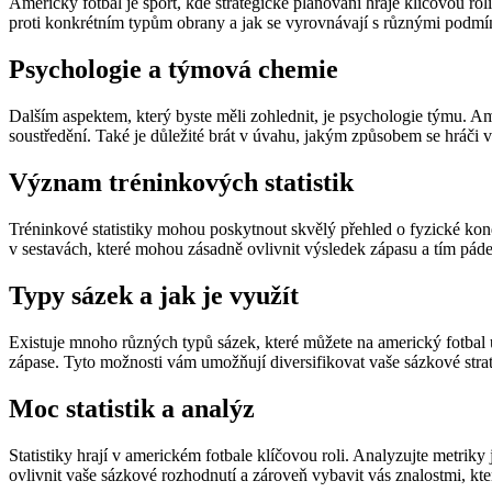
Americký fotbal je sport, kde strategické plánování hraje klíčovou ro
proti konkrétním typům obrany a jak se vyrovnávají s různými podmín
Psychologie a týmová chemie
Dalším aspektem, který byste měli zohlednit, je psychologie týmu. Ame
soustředění. Také je důležité brát v úvahu, jakým způsobem se hráči 
Význam tréninkových statistik
Tréninkové statistiky mohou poskytnout skvělý přehled o fyzické kon
v sestavách, které mohou zásadně ovlivnit výsledek zápasu a tím páde
Typy sázek a jak je využít
Existuje mnoho různých typů sázek, které můžete na americký fotbal u
zápase. Tyto možnosti vám umožňují diversifikovat vaše sázkové stra
Moc statistik a analýz
Statistiky hrají v americkém fotbale klíčovou roli. Analyzujte metrik
ovlivnit vaše sázkové rozhodnutí a zároveň vybavit vás znalostmi, k