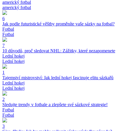
americký fotbal
americký fotbal
6
Jak podle futuristické věštby proměníte vaše sázky na fotbal?
Fotbal
Fotbal
7
10 důvodů, proč sledovat NHL: Zážitky, které nezapomenete
Lední hokej
Lední hokej
1
Tajemství mistrovství: Jak lední hokej fascinuje elitu sázkařů
Lední hokej
Lední hokej
2
Sledujte trendy v fotbale a zlepšete své sázkové strategie!
Fotbal
Fotbal
3