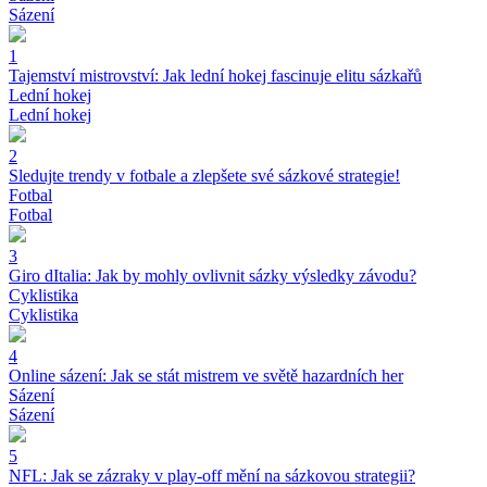
Sázení
1
Tajemství mistrovství: Jak lední hokej fascinuje elitu sázkařů
Lední hokej
Lední hokej
2
Sledujte trendy v fotbale a zlepšete své sázkové strategie!
Fotbal
Fotbal
3
Giro dItalia: Jak by mohly ovlivnit sázky výsledky závodu?
Cyklistika
Cyklistika
4
Online sázení: Jak se stát mistrem ve světě hazardních her
Sázení
Sázení
5
NFL: Jak se zázraky v play-off mění na sázkovou strategii?