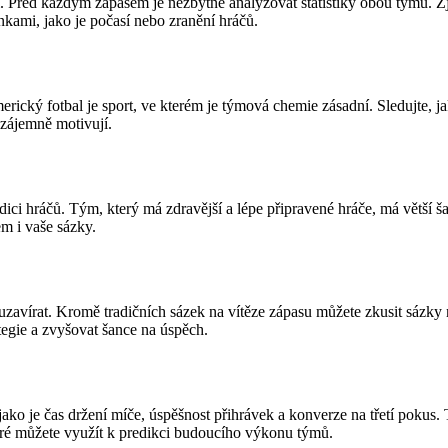
li. Před každým zápasem je nezbytné analyzovat statistiky obou týmů. Zji
kami, jako je počasí nebo zranění hráčů.
rický fotbal je sport, ve kterém je týmová chemie zásadní. Sledujte, ja
vzájemně motivují.
dici hráčů. Tým, který má zdravější a lépe připravené hráče, má větší
m i vaše sázky.
zavírat. Kromě tradičních sázek na vítěze zápasu můžete zkusit sázky 
tegie a zvyšovat šance na úspěch.
y jako je čas držení míče, úspěšnost přihrávek a konverze na třetí pok
teré můžete využít k predikci budoucího výkonu týmů.