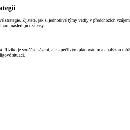
ategii
trategie. Zjistěte, jak si jednotlivé týmy vedly v předchozích vzájemn
nout následující zápasy.
á. Riziko je součástí sázení, ale s pečlivým plánováním a analýzou může
igové situaci.