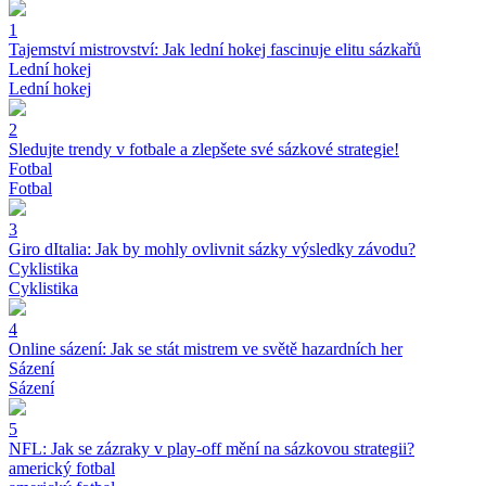
1
Tajemství mistrovství: Jak lední hokej fascinuje elitu sázkařů
Lední hokej
Lední hokej
2
Sledujte trendy v fotbale a zlepšete své sázkové strategie!
Fotbal
Fotbal
3
Giro dItalia: Jak by mohly ovlivnit sázky výsledky závodu?
Cyklistika
Cyklistika
4
Online sázení: Jak se stát mistrem ve světě hazardních her
Sázení
Sázení
5
NFL: Jak se zázraky v play-off mění na sázkovou strategii?
americký fotbal