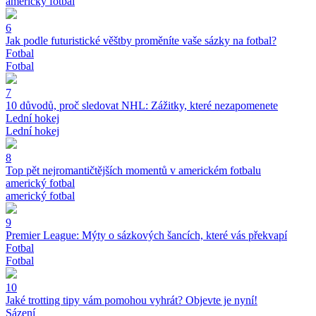
americký fotbal
6
Jak podle futuristické věštby proměníte vaše sázky na fotbal?
Fotbal
Fotbal
7
10 důvodů, proč sledovat NHL: Zážitky, které nezapomenete
Lední hokej
Lední hokej
8
Top pět nejromantičtějších momentů v americkém fotbalu
americký fotbal
americký fotbal
9
Premier League: Mýty o sázkových šancích, které vás překvapí
Fotbal
Fotbal
10
Jaké trotting tipy vám pomohou vyhrát? Objevte je nyní!
Sázení