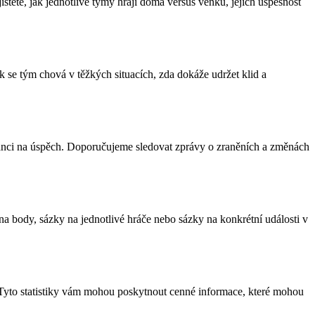
stěte, jak jednotlivé týmy hrají doma versus venku, jejich úspěšnost
k se tým chová v těžkých situacích, zda dokáže udržet klid a
 šanci na úspěch. Doporučujeme sledovat zprávy o zraněních a změnách
na body, sázky na jednotlivé hráče nebo sázky na konkrétní události v
us. Tyto statistiky vám mohou poskytnout cenné informace, které mohou