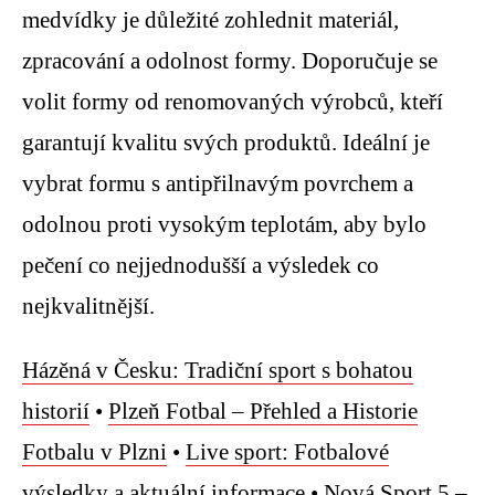
medvídky je důležité zohlednit materiál,
zpracování a odolnost formy. Doporučuje se
volit formy od renomovaných výrobců, kteří
garantují kvalitu svých produktů. Ideální je
vybrat formu s antipřilnavým povrchem a
odolnou proti vysokým teplotám, aby bylo
pečení co nejjednodušší a výsledek co
nejkvalitnější.
Házěná v Česku: Tradiční sport s bohatou
historií
•
Plzeň Fotbal – Přehled a Historie
Fotbalu v Plzni
•
Live sport: Fotbalové
výsledky a aktuální informace
•
Nová Sport 5 –