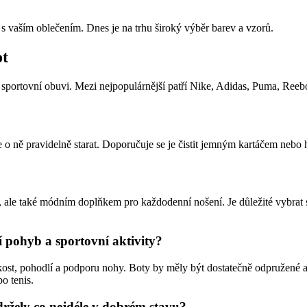
 s vaším oblečením. Dnes je na trhu široký výběr barev a vzorů.
ot
é sportovní obuvi. Mezi nejpopulárnější patří Nike, Adidas, Puma, Ree
 o ně pravidelně starat. Doporučuje se je čistit jemným kartáčem nebo 
le také módním doplňkem pro každodenní nošení. Je důležité vybrat si 
 pohyb a sportovní aktivity?
kost, pohodlí a podporu nohy. Boty by měly být dostatečně odpružené a
o tenis.
ržely co nejdéle v dobrém stavu?