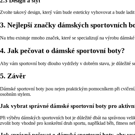
2.3 Design a styl
Zvolte takový design, který vám bude esteticky vyhovovat a bude ladit
3. Nejlepší značky dámských sportovních b
Na trhu existuje mnoho značek, které se specializují na výrobu dámsk
4. Jak pečovat o dámské sportovní boty?
Aby vám sportovní boty dlouho vydržely v dobrém stavu, je důležité se
5. Závěr
Dámské sportovní boty jsou nejen praktickým pomocníkem při cvičení, a
osobním stylem.
Jak vybrat správné dámské sportovní boty pro aktivní
Při výběru dámských sportovních bot je důležité dbát na správnou veli
zvolit boty vhodné pro konkrétní druh sportu, například běh, fitness neb
Jak správně pečovat o dámské sportovní boty, aby vyd