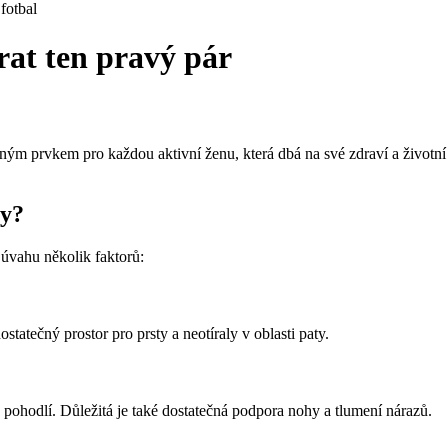
fotbal
rat ten pravý pár
ým prvkem pro každou aktivní ženu, která dbá na své zdraví a životní s
ty?
 úvahu několik faktorů:
statečný prostor pro prsty a neotíraly v oblasti paty.
 a pohodlí. Důležitá je také dostatečná podpora nohy a tlumení nárazů.