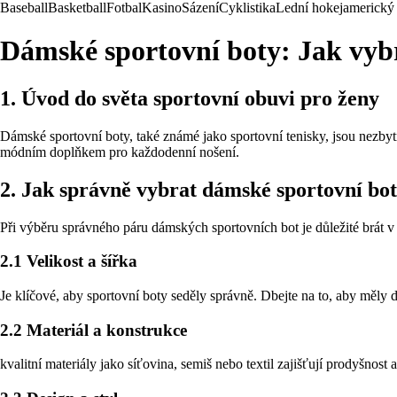
Baseball
Basketball
Fotbal
Kasino
Sázení
Cyklistika
Lední hokej
americký 
Dámské sportovní boty: Jak vyb
1. Úvod do světa sportovní obuvi pro ženy
Dámské sportovní boty, také známé jako sportovní tenisky, jsou nezbytn
módním doplňkem pro každodenní nošení.
2. Jak správně vybrat dámské sportovní bo
Při výběru správného páru dámských sportovních bot je důležité brát v
2.1 Velikost a šířka
Je klíčové, aby sportovní boty seděly správně. Dbejte na to, aby měly do
2.2 Materiál a konstrukce
kvalitní materiály jako síťovina, semiš nebo textil zajišťují prodyšnost