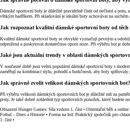
Dámské sportovní boty je důležité pravidelně čistit od nečistot a potu
vlhkým hadříkem. Při skladování je ideální boty uchovávat na suchém
Jak rozpoznat kvalitní dámské sportovní boty od těch
Kvalitní dámské sportovní boty se obvykle vyznačují pevným a odolným
odpružená a poskytovat dostatečnou oporu noze. Při výběru bot je dob
Jaké jsou aktuální trendy v oblasti dámských sportov
V současné době jsou velmi populární dámské sportovní boty s moder
zaměřují na kombinaci stylu, pohodlí a funkčnosti, aby boty splňoval
Jak správně zvolit velikost dámských sportovních bot
Při výběru velikosti dámských sportovních bot je důležité mít na pamět
prsty. Je také dobré zohlednit typ sportovních ponožek, které budete no
Obsazení Hunger Games: Síla vzdoru 1. část
•
Orientační běh a onlin
Fotbal – Dnes a Historie
•
Forma na led: Praktický společník pro chlaz
1. část
•