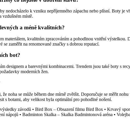
, aby nedocházelo k vzniku nepříjemného zápachu nebo plísní. Boty je vh
 a vzdušném místě.
 levných a méně kvalitních?
 materiálem, kvalitním zpracováním a pohodlnou vnitřní výstelkou. Důl
ré se zaměřit na renomované značky s dobrou reputací.
ních bot?
ním designem a barevnými kombinacemi. Trendem jsou také boty s recy
y požadavky moderních žen.
?
i, že noha se může během dne mírně zvětšit. Doporučuje se měřit nohu v
sit s botami, aby velikost byla optimální pro pohodlné nošení.
e výsledky závodů
•
Bird Box – Obsazení filmu Bird Box
•
Krvavý sport
ení nápojů
•
Badminton Skalka – Skalka Badmintonová aréna
•
Volejb