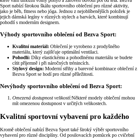
které vám umožní volný pohyb a zároveň odvodí pot od těla. Bezva
Sport nabízí širokou škálu sportovního oblečení pro různé aktivity,
jako je běh, fitness nebo jóga. Jednou z nejoblíbenějších položek je
jejich dámská legíny v různých stylech a barvách, které kombinují
pohodlí s moderním designem.
Výhody sportovního oblečení od Bezva Sport:
Kvalitní materiál:
Oblečení je vyrobeno z prodyšného
materiálu, který zajišťuje optimální ventilaci.
Pohodlí:
Díky elastickému a pohodlnému materiálu se budete
cítit příjemně i při náročných trénincích.
Stylový design:
Moderní střihy a barevné kombinace oblečení z
Bezva Sport se hodí pro různé příležitosti.
Nevýhody sportovního oblečení od Bezva Sport:
Omezená dostupnost velikostí:
Některé modely oblečení mohou
mít omezenou dostupnost v určitých velikostech.
Kvalitní sportovní vybavení pro každého
Kromě oblečení nabízí Bezva Sport také široký výběr sportovního
vybavení pro různé disciplíny. Od posilovacích pomůcek po cvičební